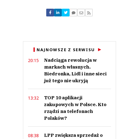
Komentarze (
0
)
Nie znaleziono komentarzy
Zostaw swoje komentarze
Imię (Wymagane)
Anuluj
NAJNOWSZE Z SERWISU
Prześlij komentarz
Nadciąga rewolucja w
20:15
markach własnych.
Biedronka, Lidl i inne sieci
już tego nie ukryją
TOP 10 aplikacji
13:32
zakupowych w Polsce. Kto
rządzi na telefonach
Polaków?
LPP zwiększa sprzedaż o
08:38