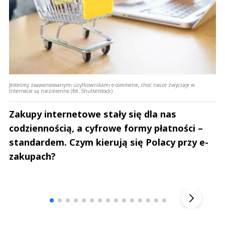
Jesteśmy zaawansowanymi użytkownikami e-commerce, choć nasze zwyczaje w
Internecie są niezmienne (fot. Shutterstock)
Zakupy internetowe stały się dla nas
codziennością, a cyfrowe formy płatności –
standardem. Czym kierują się Polacy przy e-
zakupach?
Andrzej i Marta Sterniccy
Marta i 
▶