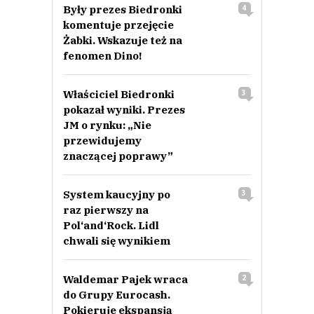
Były prezes Biedronki
4
komentuje przejęcie
Żabki. Wskazuje też na
fenomen Dino!
Właściciel Biedronki
3
pokazał wyniki. Prezes
JM o rynku: „Nie
przewidujemy
znaczącej poprawy”
System kaucyjny po
3
raz pierwszy na
Pol‘and‘Rock. Lidl
chwali się wynikiem
Waldemar Pajek wraca
2
do Grupy Eurocash.
Pokieruje ekspansją