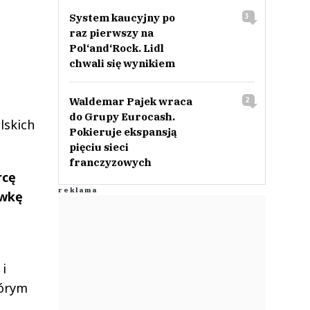
System kaucyjny po
3
raz pierwszy na
Pol‘and‘Rock. Lidl
chwali się wynikiem
Waldemar Pajek wraca
2
do Grupy Eurocash.
lskich
Pokieruje ekspansją
pięciu sieci
franczyzowych
rcę
ówkę
 i
tórym