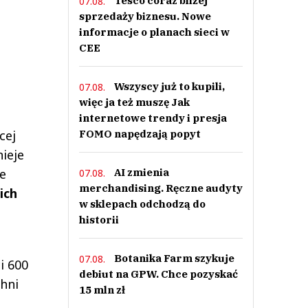
Tesco coraz bliżej
07.08.
sprzedaży biznesu. Nowe
informacje o planach sieci w
CEE
Wszyscy już to kupili,
07.08.
więc ja też muszę Jak
internetowe trendy i presja
cej
FOMO napędzają popyt
ieje
e
AI zmienia
07.08.
merchandising. Ręczne audyty
ich
w sklepach odchodzą do
historii
Botanika Farm szykuje
07.08.
i 600
debiut na GPW. Chce pozyskać
hni
15 mln zł