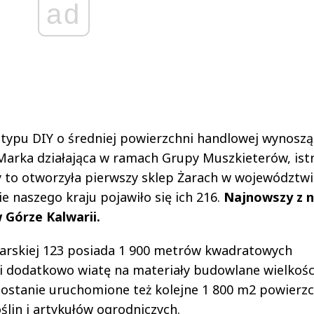
ad
typu DIY o średniej powierzchni handlowej wynoszą
rka działająca w ramach Grupy Muszkieterów, istn
y to otworzyła pierwszy sklep Żarach w województwi
 naszego kraju pojawiło się ich 216.
Najnowszy z n
 Górze Kalwarii.
ijarskiej 123 posiada 1 900 metrów kwadratowych
i dodatkowo wiatę na materiały budowlane wielkośc
ostanie uruchomione też kolejne 1 800 m2 powierzc
lin i artykułów ogrodniczych.