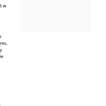
é w
e
res,
y
ie
s