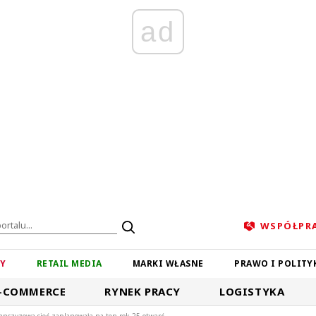
ad
WSPÓŁPR
ZY
RETAIL MEDIA
MARKI WŁASNE
PRAWO I POLITY
-COMMERCE
RYNEK PRACY
LOGISTYKA