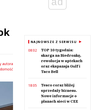
ad
ok
NAJNOWSZE Z SERWISU
TOP 10 tygodnia:
08:02
skarga na Biedronkę,
rewolucja w aptekach
y autora
oraz ekspansja Gulf i
adomość
Taco Bell
Tesco coraz bliżej
18:05
sprzedaży biznesu.
Nowe informacje o
planach sieci w CEE