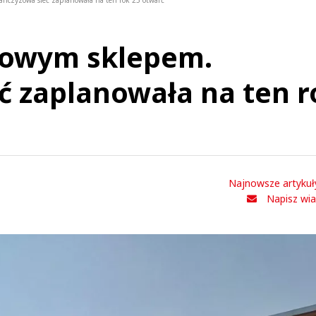
anczyzowa sieć zaplanowała na ten rok 25 otwarć
nowym sklepem.
ć zaplanowała na ten r
Najnowsze artykuł
Napisz wi