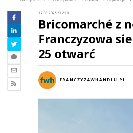
Strona główna
franczyza spożywcza
Bricomarché z nowym sklepem. Fr
>
>
17.03.2025 / 12:10
Bricomarché z 
Franczyzowa sie
25 otwarć
FRANCZYZAWHANDLU.PL