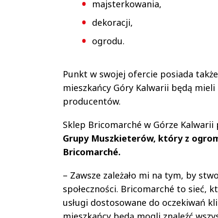
majsterkowania,
dekoracji,
ogrodu.
Punkt w swojej ofercie posiada takż
mieszkańcy Góry Kalwarii będą mieli
producentów.
Sklep Bricomarché w Górze Kalwarii
Grupy Muszkieterów, który z ogr
Bricomarché.
– Zawsze zależało mi na tym, by stwo
społeczności. Bricomarché to sieć, k
usługi dostosowane do oczekiwań kli
mieszkańcy będą mogli znaleźć wszy