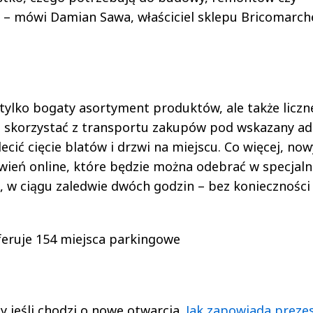
– mówi Damian Sawa, właściciel sklepu Bricomarch
 tylko bogaty asortyment produktów, ale także liczn
i skorzystać z transportu zakupów pod wskazany ad
cić cięcie blatów i drzwi na miejscu. Co więcej, now
wień online, które będzie można odebrać w specjaln
, w ciągu zaledwie dwóch godzin – bez konieczności
feruje 154 miejsca parkingowe
y jeśli chodzi o nowe otwarcia.
Jak zapowiada preze