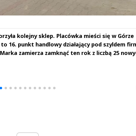
zyła kolejny sklep. Placówka mieści się w Górze
est to 16. punkt handlowy działający pod szyldem fi
 Marka zamierza zamknąć ten rok z liczbą 25 nowy
drzej
Michał Stężalski
FineDiningWe
▶
▶