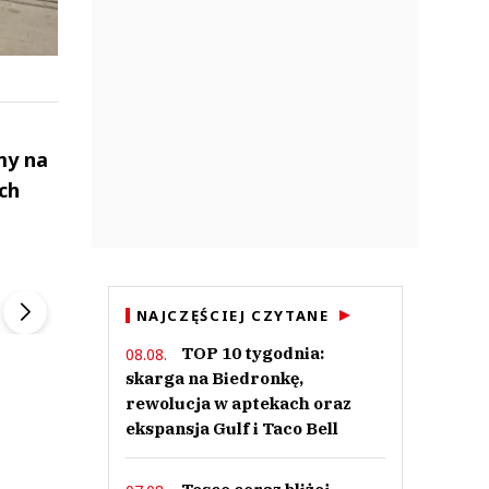
rmy na
ch
ek
Szefem być Sezon 2
Marcin Przybysz
▶
▶
NAJCZĘŚCIEJ CZYTANE
TOP 10 tygodnia:
08.08.
skarga na Biedronkę,
rewolucja w aptekach oraz
ekspansja Gulf i Taco Bell