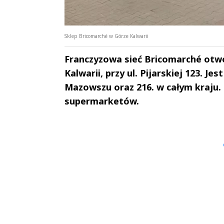
Sklep Bricomarché w Górze Kalwarii
Franczyzowa sieć Bricomarché otwor
Kalwarii, przy ul. Pijarskiej 123. J
Mazowszu oraz 216. w całym kraju.
supermarketów.
Andrzej i Marta
Marta i An
Sterniccy
Sterniccy
▶
▶