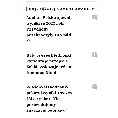
NAJCZĘŚCIEJ KOMENTOWANE
Auchan Polska ujawnia
5
wyniki za 2025 rok.
Przychody
przekroczyły 10,7 mld
zł
Były prezes Biedronki
4
komentuje przejęcie
Żabki. Wskazuje też na
fenomen Dino!
Właściciel Biedronki
3
pokazał wyniki. Prezes
JM o rynku: „Nie
przewidujemy
znaczącej poprawy”