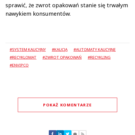
sprawić, że zwrot opakowań stanie się trwałym
nawykiem konsumentów.
#SYSTEM KAUCYJNY
#KAUCJA
#AUTOMATY KAUCYJNE
#RECYKLOMAT
#ZWROT OPAKOWAŃ
#RECYKLING
#ENVIPCO
POKAŻ KOMENTARZE
Komentarze (
0
)
Nie znaleziono komentarzy