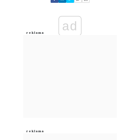
Zostaw swoje komentarze
Imię (Wymagane)
ad
Anuluj
Prześlij komentarz