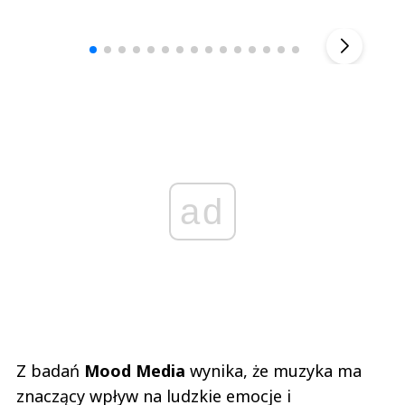
Andrzej i Marta Sterniccy
Marta i 
▶
ad
Z badań
Mood Media
wynika, że muzyka ma
znaczący wpływ na ludzkie emocje i