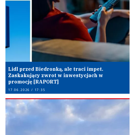
Lidl przed Biedronką, ale traci impet.
Zaskakujący zwrot w inwestycjach w
promocję [RAPORT]
17.06.2026 / 17:35