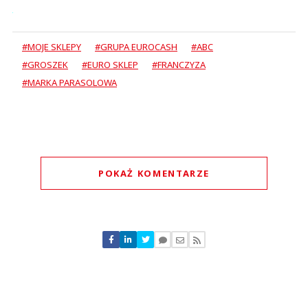
#MOJE SKLEPY
#GRUPA EUROCASH
#ABC
#GROSZEK
#EURO SKLEP
#FRANCZYZA
#MARKA PARASOLOWA
POKAŻ KOMENTARZE
Komentarze (
0
)
Nie znaleziono komentarzy
Zostaw swoje komentarze
Imię (Wymagane)