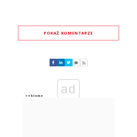
POKAŻ KOMENTARZE
Komentarze (
0
)
Nie znaleziono komentarzy
Zostaw swoje komentarze
Imię (Wymagane)
ad
Anuluj
Prześlij komentarz