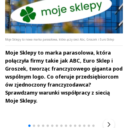
Moje Sklepy to nowa marka parasolowa, która ączy sieci Abc, Groszek i Euro Sklep
Moje Sklepy to marka parasolowa, która
połączyła firmy takie jak ABC, Euro Sklep i
Groszek, tworząc franczyzowego giganta pod
wspólnym logo. Co oferuje przedsiębiorcom
ów zjednoczony franczyzodawca?
Sprawdzamy warunki współpracy z siecią
Moje Sklepy.
Andrzej i Marta Sterniccy
Marta i 
▶