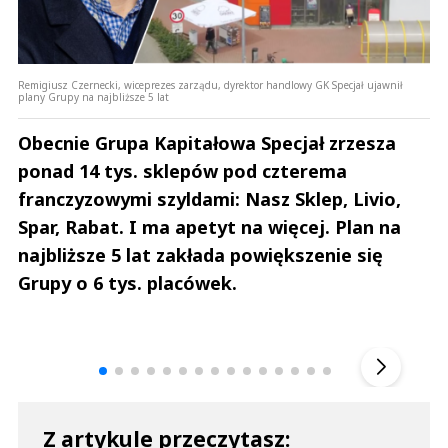
Remigiusz Czernecki, wiceprezes zarządu, dyrektor handlowy GK Specjał ujawnił
plany Grupy na najbliższe 5 lat
Obecnie Grupa Kapitałowa Specjał zrzesza
ponad 14 tys. sklepów pod czterema
franczyzowymi szyldami: Nasz Sklep, Livio,
Spar, Rabat. I ma apetyt na więcej. Plan na
najbliższe 5 lat zakłada powiększenie się
Grupy o 6 tys. placówek.
Andrzej i Marta Sterniccy
Marta i 
▶
Z artykule przeczytasz: