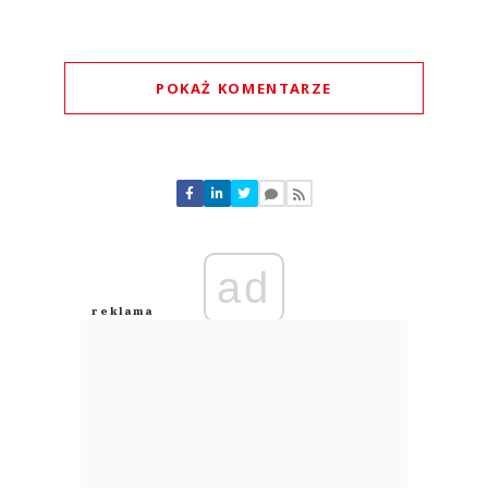
POKAŻ KOMENTARZE
Komentarze (
0
)
Nie znaleziono komentarzy
Zostaw swoje komentarze
Imię (Wymagane)
ad
Anuluj
Prześlij komentarz