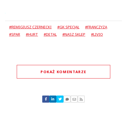
#REMIGIUSZ CZERNECKI
#GK SPECJAŁ
#FRANCZYZA
#SPAR
#HURT
#DETAL
#NASZ SKLEP
#LIVIO
POKAŻ KOMENTARZE
Komentarze (
0
)
Nie znaleziono komentarzy
Zostaw swoje komentarze
Imię (Wymagane)