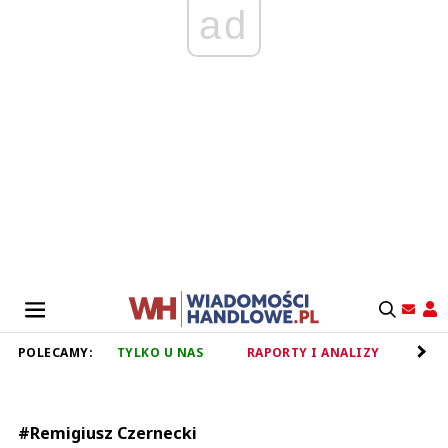
ad
POLECAMY:
TYLKO U NAS
RAPORTY I ANALIZY
RET
#Remigiusz Czernecki