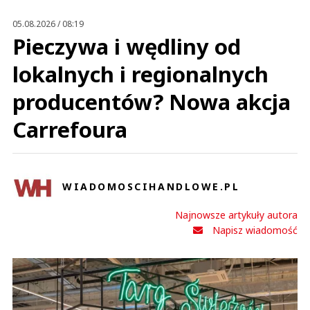
This comment was minimized by the moderator on the site
05.08.2026 / 08:19
Rozumiem, a oprócz tego ile trzeba zapłacić do Komfortu czy jest jakaś
Pieczywa i wędliny od
pomoc w zarządzaniu, szkolenia? Bardzo mało istotnych informacji które
zachęcą ludzi doświadczonych. Sam znaczek nie gwarantuje sukcesu. Jest
w tej branzy spora konkurencja.
lokalnych i regionalnych
Bart
Odpowiedz
producentów? Nowa akcja
0
Carrefoura
0
Nie znaleziono komentarzy
Zostaw swoje komentarze
Imię (Wymagane)
WIADOMOSCIHANDLOWE.PL
Najnowsze artykuły autora
Anuluj
Napisz wiadomość
Prześlij komentarz