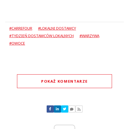
#CARREFOUR
#LOKALNI DOSTAWCY
#TYDZIEŃ DOSTAWCÓW LOKALNYCH
#WARZYWA
#OWOCE
POKAŻ KOMENTARZE
Komentarze (
0
)
Nie znaleziono komentarzy
Zostaw swoje komentarze
Imię (Wymagane)