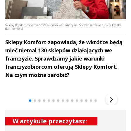
Sklepy Komfort chcą mieć 129 salonów we franczyzie. Sprawdzamy warunki i koszty
(fot. Komfort)
Sklepy Komfort zapowiada, że wkrótce będą
mieć niemal 130 sklepów działających we
franczyzie. Sprawdzamy jakie warunki
franczyzobiorcom oferują Sklepy Komfort.
Na czym można zarobić?
Andrzej i Marta Sterniccy
Marta i 
▶
W artykule przeczytasz: