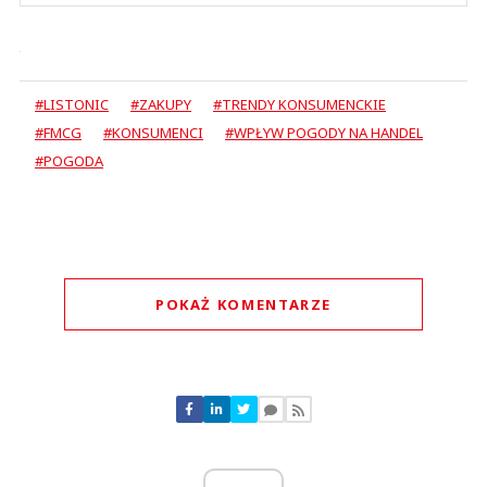
#LISTONIC
#ZAKUPY
#TRENDY KONSUMENCKIE
#FMCG
#KONSUMENCI
#WPŁYW POGODY NA HANDEL
#POGODA
POKAŻ KOMENTARZE
Komentarze (
0
)
Nie znaleziono komentarzy
Zostaw swoje komentarze
Imię (Wymagane)