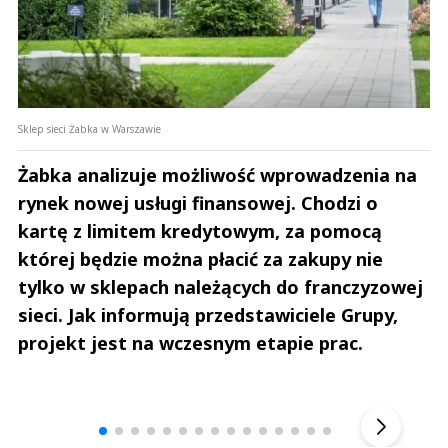
Sklep sieci Żabka w Warszawie
Żabka analizuje możliwość wprowadzenia na
rynek nowej usługi finansowej. Chodzi o
kartę z limitem kredytowym, za pomocą
której będzie można płacić za zakupy nie
tylko w sklepach należących do franczyzowej
sieci. Jak informują przedstawiciele Grupy,
projekt jest na wczesnym etapie prac.
Andrzej i Marta Sterniccy
Michał S
▶