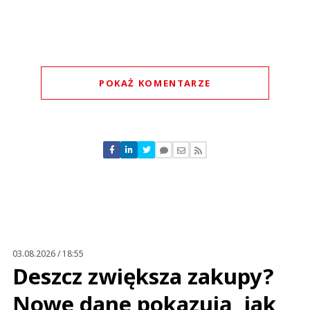
POKAŻ KOMENTARZE
Komentarze (
0
)
Nie znaleziono komentarzy
Zostaw swoje komentarze
Imię (Wymagane)
Anuluj
Prześlij komentarz
03.08.2026 / 18:55
Deszcz zwiększa zakupy?
Nowe dane pokazują, jak