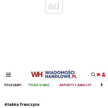
ad
POLECAMY:
TYLKO U NAS
RAPORTY I ANALIZY
RET
#żabka franczyza