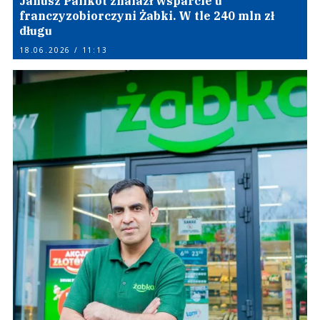
Janusz Palikot znalazł wsparcie u
franczyzobiorczyni Żabki. W tle 240 mln zł
długu
18.06.2026 / 11:13