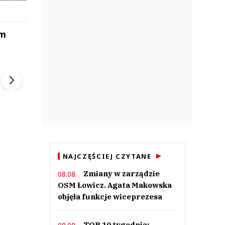
ym
ek
Szefem być Sezon 2
Marcin Przybysz
▶
▶
NAJCZĘŚCIEJ CZYTANE
Zmiany w zarządzie
08.08.
OSM Łowicz. Agata Makowska
objęła funkcje wiceprezesa
TOP 10 tygodnia: