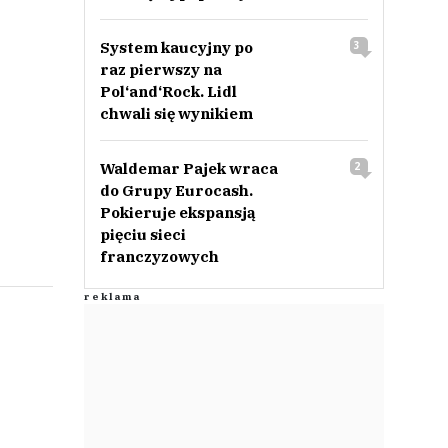
System kaucyjny po
3
raz pierwszy na
Pol‘and‘Rock. Lidl
chwali się wynikiem
Waldemar Pajek wraca
2
do Grupy Eurocash.
Pokieruje ekspansją
pięciu sieci
franczyzowych