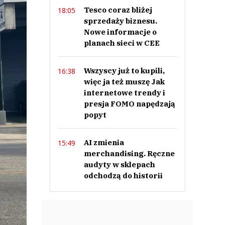
Tesco coraz bliżej
18:05
sprzedaży biznesu.
Nowe informacje o
planach sieci w CEE
Wszyscy już to kupili,
16:38
więc ja też muszę Jak
internetowe trendy i
presja FOMO napędzają
popyt
AI zmienia
15:49
merchandising. Ręczne
audyty w sklepach
odchodzą do historii