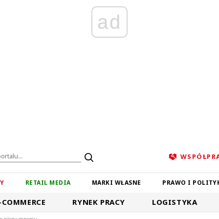
ad
WSPÓŁPR
ZY
RETAIL MEDIA
MARKI WŁASNE
PRAWO I POLITY
-COMMERCE
RYNEK PRACY
LOGISTYKA