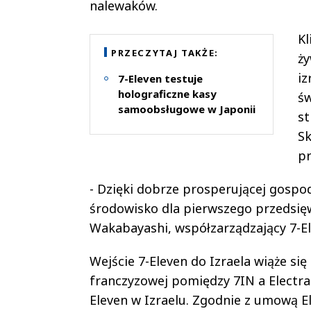
nalewaków.
Kl
PRZECZYTAJ TAKŻE:
ży
iz
7-Eleven testuje
holograficzne kasy
św
samoobsługowe w Japonii
st
Sk
pr
- Dzięki dobrze prosperującej gospod
środowisko dla pierwszego przedsięwz
Wakabayashi, współzarządzający 7-El
Wejście 7-Eleven do Izraela wiąże s
franczyzowej pomiędzy 7IN a Electr
Eleven w Izraelu. Zgodnie z umową E