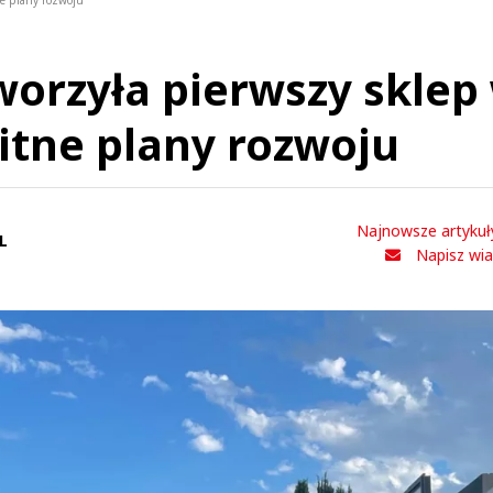
ne plany rozwoju
worzyła pierwszy sklep
itne plany rozwoju
Najnowsze artykuł
L
Napisz wi