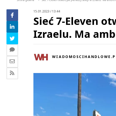
Strona główna
Sieć 7-Eleven otworzyła pierwszy sklep w Izraelu. Ma ambit
>
15.01.2023 / 13:44
Sieć 7-Eleven ot
Izraelu. Ma amb
WIADOMOSCIHANDLOWE.P