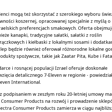
ienci mogą też skorzystać z szerokiego wyboru świe
wności koszernej, opracowanej specjalnie z myślą o
raelskich preferencjach smakowych. Oferta obejmuj
ieże kanapki, tradycyjne sałatki, sałatki z roślin
rączkowych i kiełbaski z lokalnymi sosami i dodatka
lep będzie również oferował różnorodne lokalne go
odukty spożywcze, takie jak Zaatar Pita, Kube i Fata
arce i rosnącej populacji Izrael oferuje doskonałe
ięcia detalicznego 7-Eleven w regionie - powiedzia
even International.
ię z podpisaniem w zeszłym roku 20-letniej umowy ma
a Consumer Products na rozwój i prowadzenie sklep
lectra Consumer Products zamierza w ciągu najbliżs