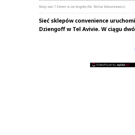
Sklep sieci 7-Eleven w Los Angeles (fot. Michał Kokoszkiewicz)
Sieć sklepów convenience uruchom
Dziengoff w Tel Avivie. W ciągu dwó
Andrzej i Marta
Marta i An
Sterniccy
Sterniccy
▶
▶