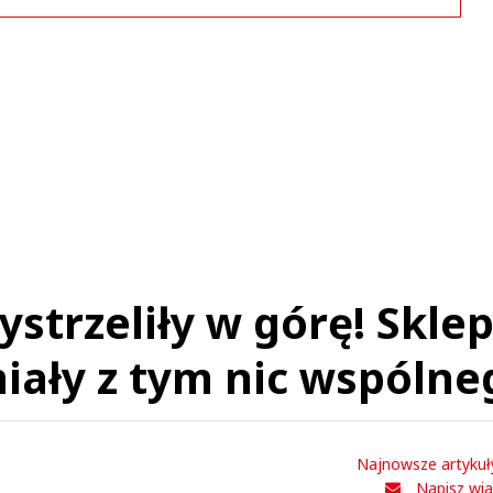
Komentarze (
0
)
Nie znaleziono komentarzy
staw swoje komentarze
Imię (Wymagane)
Anuluj
Prześlij komentarz
strzeliły w górę! Skle
iały z tym nic wspólne
Najnowsze artykuł
Napisz wi