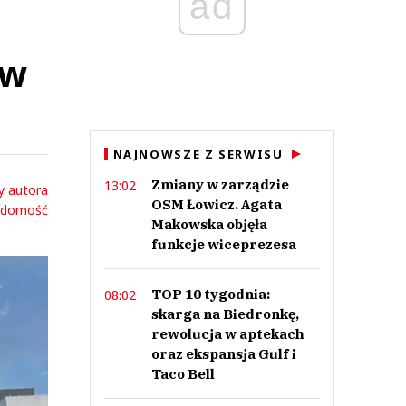
ad
 w
NAJNOWSZE Z SERWISU
Zmiany w zarządzie
13:02
y autora
OSM Łowicz. Agata
adomość
Makowska objęła
funkcje wiceprezesa
TOP 10 tygodnia:
08:02
skarga na Biedronkę,
rewolucja w aptekach
oraz ekspansja Gulf i
Taco Bell