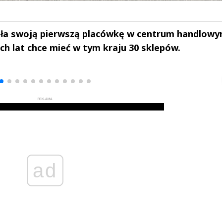
iła swoją pierwszą placówkę w centrum handlow
ch lat chce mieć w tym kraju 30 sklepów.
drzej
Michał Stężalski
FineDiningWe
▶
▶
REKLAMA
ad