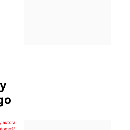
py
go
y autora
adomość