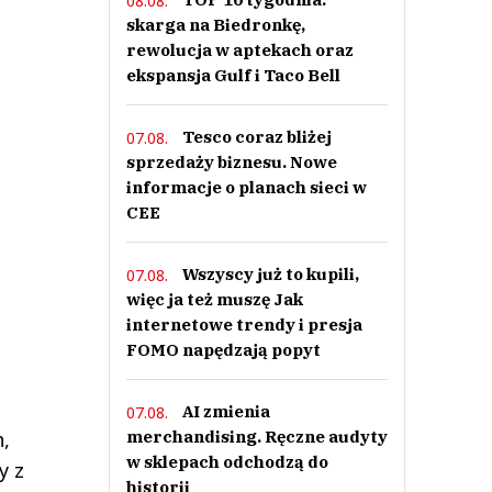
08.08.
skarga na Biedronkę,
rewolucja w aptekach oraz
ekspansja Gulf i Taco Bell
Tesco coraz bliżej
07.08.
sprzedaży biznesu. Nowe
informacje o planach sieci w
CEE
Wszyscy już to kupili,
07.08.
więc ja też muszę Jak
internetowe trendy i presja
FOMO napędzają popyt
AI zmienia
07.08.
,
merchandising. Ręczne audyty
w sklepach odchodzą do
y z
historii