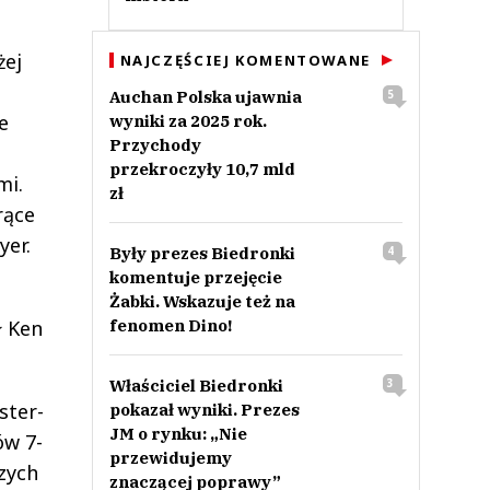
żej
NAJCZĘŚCIEJ KOMENTOWANE
Auchan Polska ujawnia
5
e
wyniki za 2025 rok.
Przychody
przekroczyły 10,7 mld
mi.
zł
rące
yer.
Były prezes Biedronki
4
komentuje przejęcie
Żabki. Wskazuje też na
ł Ken
fenomen Dino!
Właściciel Biedronki
3
ster-
pokazał wyniki. Prezes
JM o rynku: „Nie
ów 7-
przewidujemy
zych
znaczącej poprawy”