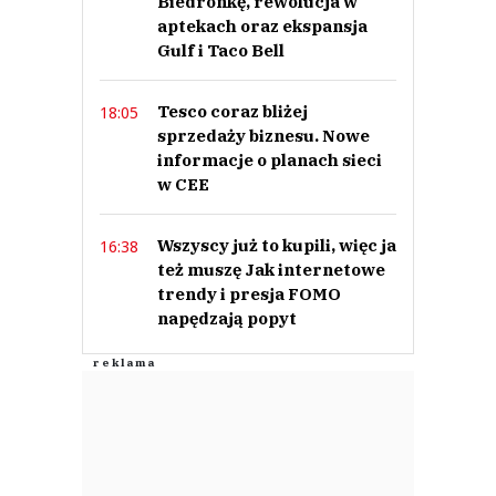
Biedronkę, rewolucja w
aptekach oraz ekspansja
Gulf i Taco Bell
Tesco coraz bliżej
18:05
sprzedaży biznesu. Nowe
informacje o planach sieci
w CEE
Wszyscy już to kupili, więc ja
16:38
też muszę Jak internetowe
trendy i presja FOMO
napędzają popyt