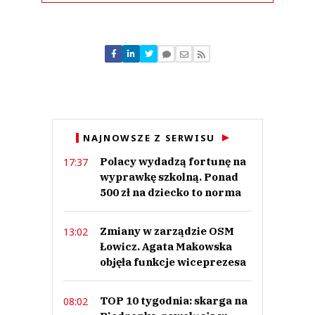
Komentarze (
0
)
Nie znaleziono komentarzy
Zostaw swoje komentarze
Imię (Wymagane)
Anuluj
NAJNOWSZE Z SERWISU
Prześlij komentarz
Polacy wydadzą fortunę na
17:37
wyprawkę szkolną. Ponad
500 zł na dziecko to norma
Zmiany w zarządzie OSM
13:02
Łowicz. Agata Makowska
objęła funkcje wiceprezesa
TOP 10 tygodnia: skarga na
08:02