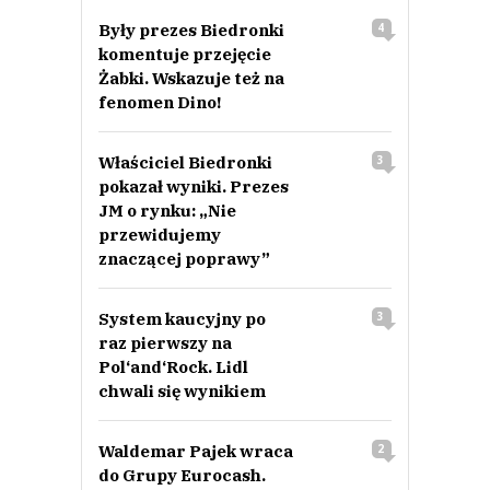
Były prezes Biedronki
4
komentuje przejęcie
Żabki. Wskazuje też na
fenomen Dino!
Właściciel Biedronki
3
pokazał wyniki. Prezes
JM o rynku: „Nie
przewidujemy
znaczącej poprawy”
System kaucyjny po
3
raz pierwszy na
Pol‘and‘Rock. Lidl
chwali się wynikiem
Waldemar Pajek wraca
2
do Grupy Eurocash.