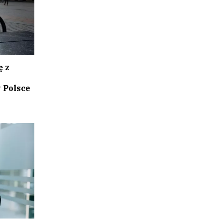
ę z
 Polsce