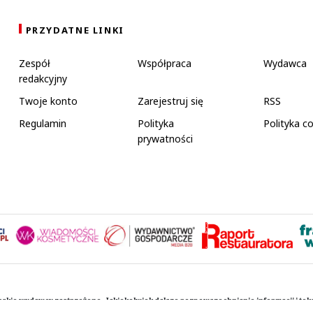
PRZYDATNE LINKI
Zespół
Współpraca
Wydawca
redakcyjny
Twoje konto
Zarejestruj się
RSS
Regulamin
Polityka
Polityka c
prywatności
rskie wydawcy zastrzeżone. Jakiekolwiek dalsze rozpowszechnianie informacji i te