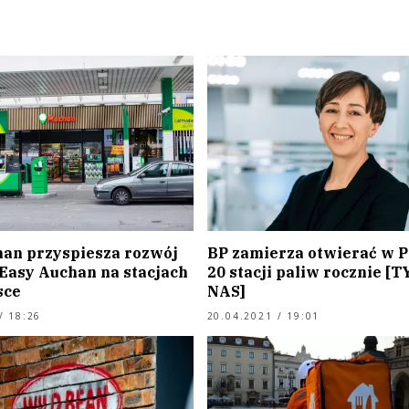
han przyspiesza rozwój
BP zamierza otwierać w P
Easy Auchan na stacjach
20 stacji paliw rocznie [
sce
NAS]
/ 18:26
20.04.2021 / 19:01