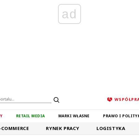
ad
WSPÓŁPR
ZY
RETAIL MEDIA
MARKI WŁASNE
PRAWO I POLITY
-COMMERCE
RYNEK PRACY
LOGISTYKA