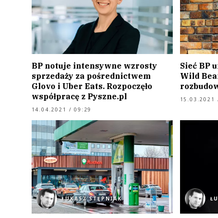
BP notuje intensywne wzrosty
Sieć BP 
sprzedaży za pośrednictwem
Wild Bea
Glovo i Uber Eats. Rozpoczęło
rozbudo
współpracę z Pyszne.pl
15.03.2021 
14.04.2021 / 09:29
ŁUKASZ STĘPNIAK
Ł