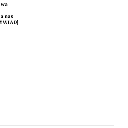
owa
la nas
WYWIAD]