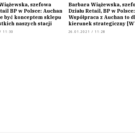
Wiążewska, szefowa
Barbara Wiążewska, szef
tail BP w Polsce: Auchan
Działu Retail, BP w Polsce:
e być konceptem sklepu
Współpraca z Auchan to d
tkich naszych stacji
kierunek strategiczny [
/ 11:30
26.01.2021 / 11:28