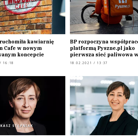
uruchomiła kawiarnię
BP rozpoczyna współprac
n Cafe w nowym
platformą Pyszne.pl jako
wanym koncepcie
pierwsza sieć paliwowa w
/ 16:18
18.02.2021 / 13:37
UKASZ STĘPNIAK