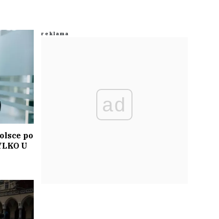
ad
olsce po
TYLKO U