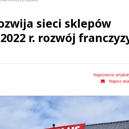
rozwój franczyzy przyspieszy
ozwija sieci sklepów
022 r. rozwój franczyz
Najnowsze artykuł
Napisz wi