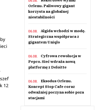
Rekordowe wyniki
06.08.
Orlenu. Paliwowy gigant
korzysta na globalnej
niestabilności
Algida wchodzi w modę.
06.08.
Strategiczna współpraca z
aby
gigantem Uniqlo
ieci
Cyfrowa rewolucja w
06.08.
Pepco. Sieć wdraża nową
platformę z Deloitte
w
 szef
Eksodus Orlenu.
06.08.
k 12
Koncept Stop Cafe coraz
odważniej poczyna sobie poza
stacjami