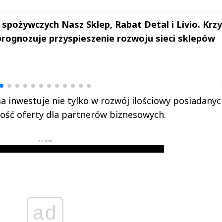
 spożywczych Nasz Sklep, Rabat Detal i Livio. Krz
prognozuje przyspieszenie rozwoju sieci sklepów
drzej
Michał Stężalski
FineDiningWe
▶
▶
a inwestuje nie tylko w rozwój ilościowy posiadanyc
kość oferty dla partnerów biznesowych.
REKLAMA
ad