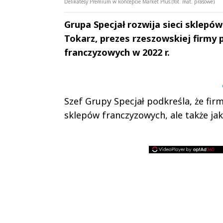
Delikatesy Premium w koncepcie Market Plus (fot. mat. prasowe)
Grupa Specjał rozwija sieci sklepów
Tokarz, prezes rzeszowskiej firmy 
franczyzowych w 2022 r.
Andrzej i Marta
Marta i An
Sterniccy
Sterniccy
▶
▶
Szef Grupy Specjał podkreśla, że firm
sklepów franczyzowych, ale także ja