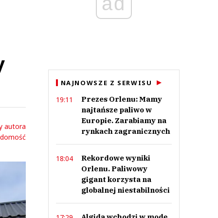
ad
y
NAJNOWSZE Z SERWISU
Prezes Orlenu: Mamy
19:11
najtańsze paliwo w
Europie. Zarabiamy na
y autora
rynkach zagranicznych
adomość
Rekordowe wyniki
18:04
Orlenu. Paliwowy
gigant korzysta na
globalnej niestabilności
Algida wchodzi w modę.
17:29