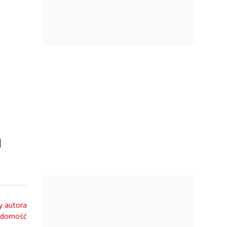
a
y autora
adomość