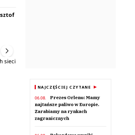
ysztof
ek
Szefem być Sezon 2
Marcin Przybysz
▶
▶
h sieci
NAJCZĘŚCIEJ CZYTANE
Prezes Orlenu: Mamy
06.08.
najtańsze paliwo w Europie.
Zarabiamy na rynkach
zagranicznych