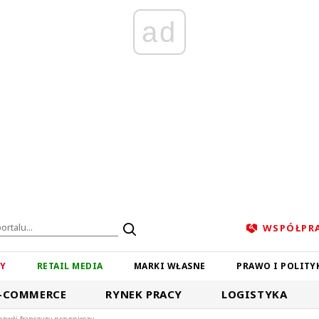
ad
WSPÓŁPR
ZY
RETAIL MEDIA
MARKI WŁASNE
PRAWO I POLITY
-COMMERCE
RYNEK PRACY
LOGISTYKA