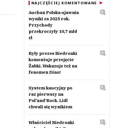
NAJCZĘŚCIEJ KOMENTOWANE
Auchan Polska ujawnia
5
wyniki za 2025 rok.
Przychody
przekroczyły 10,7 mld
zł
Były prezes Biedronki
4
komentuje przejęcie
Żabki. Wskazuje też na
fenomen Dino!
System kaucyjny po
3
raz pierwszy na
Pol‘and‘Rock. Lidl
chwali się wynikiem
Właściciel Biedronki
3