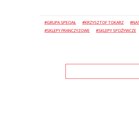
#GRUPA SPECJAŁ
#KRZYSZTOF TOKARZ
#NA
#SKLEPY FRANCZYZOWE
#SKLEPY SPOŻYWCZE
Zo