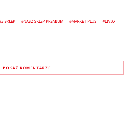
SZ SKLEP
#NASZ SKLEP PREMIUM
#MARKET PLUS
#LIVIO
POKAŻ KOMENTARZE
Komentarze (
0
)
Nie znaleziono komentarzy
staw swoje komentarze
Imię (Wymagane)
Anuluj