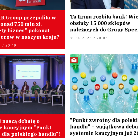
Ta firma rozbiła bank! Wi
AR Group przepaliła w
obsłuży 15 000 sklepów
onad 750 mln zł.
należących do Grupy Specj
ęty biznes" pokonał
erów w naszym kraju?
31.10.2025 / 20:02
 / 20:19
"Punkt zwrotny dla polsk
 naszą debatę o
handlu" – wyjątkowa deba
e kaucyjnym "Punkt
systemie kaucyjnym już 2
 dla polskiego handlu"!