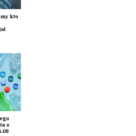
emy kto
ał
iego
ta o
6.08