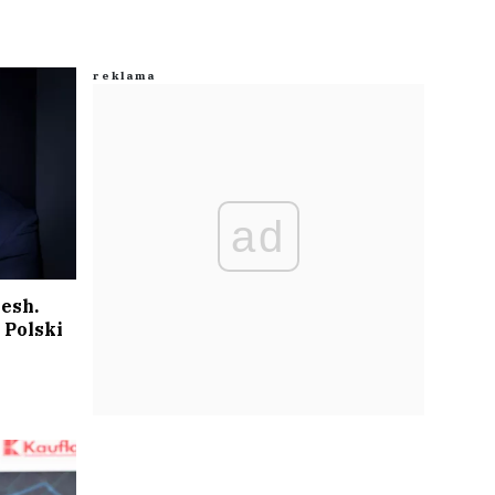
ad
resh.
 Polski