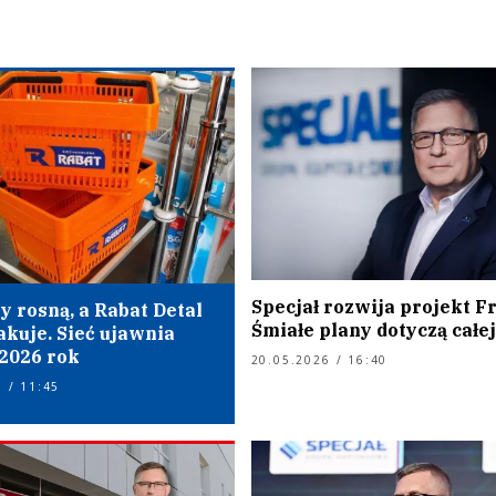
Specjał rozwija projekt F
y rosną, a Rabat Detal
Śmiałe plany dotyczą całej
akuje. Sieć ujawnia
 2026 rok
20.05.2026 / 16:40
 / 11:45