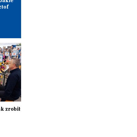
Jakie
ztof
k zrobił