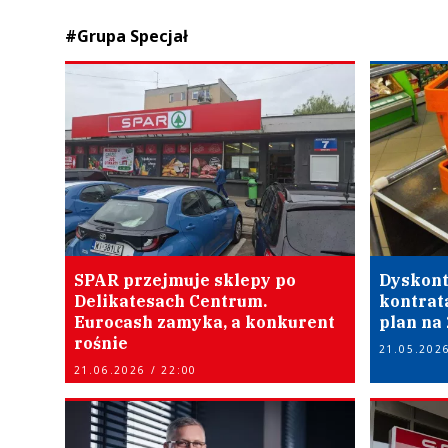
#Grupa Specjał
SPAR przejmuje sklepy po
Dyskont
Delikatesach Centrum.
kontrat
Eurocash zamyka, a konkurent
plan na
rośnie
21.05.2026
21.06.2026 / 22:00