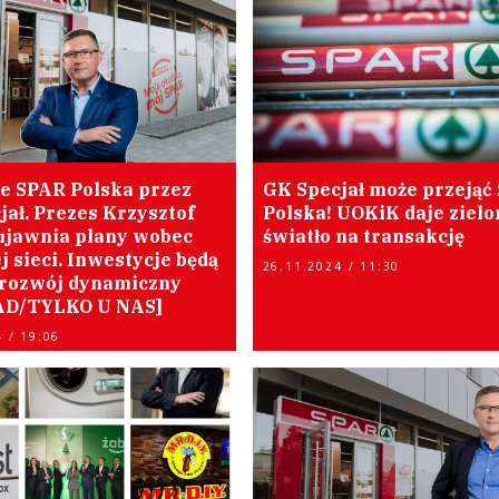
ie SPAR Polska przez
GK Specjał może przejąć
jał. Prezes Krzysztof
Polska! UOKiK daje zielo
ujawnia plany wobec
światło na transakcję
j sieci. Inwestycje będą
26.11.2024 / 11:30
 rozwój dynamiczny
D/TYLKO U NAS]
 / 19:06