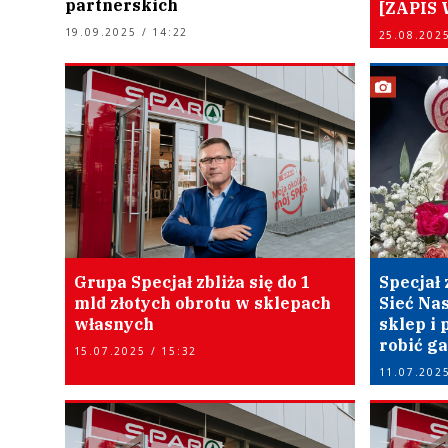
partnerskich
[ZAPIS 
19.09.2025 / 14:22
25.08.2025
Grupa Specjał zbliża się do 1
Specjał 
mld złotych obrotu w sklepach
Sieć Nas
własnych
sklep i 
robić g
15.07.2025 / 15:32
11.07.2025