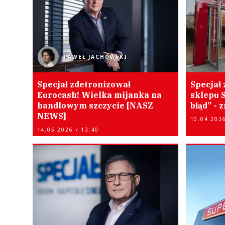
PAWEŁ JACHOWSKI
Specjał zdetronizował
Specjał 
Eurocash! Wielka mijanka na
sklepu 
handlowym szczycie [NASZ
błąd” - 
NEWS]
10.04.2026
14.05.2026 / 13:40