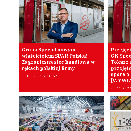
Grupa Specjał nowym
Przejęc
właścicielem SPAR Polska!
GK Spec
Zagraniczna sieć handlowa w
Tokarz 
rękach polskiej firmy
przejęte
spore a
31.01.2025 / 16:52
[WYWIA
26.11.2024