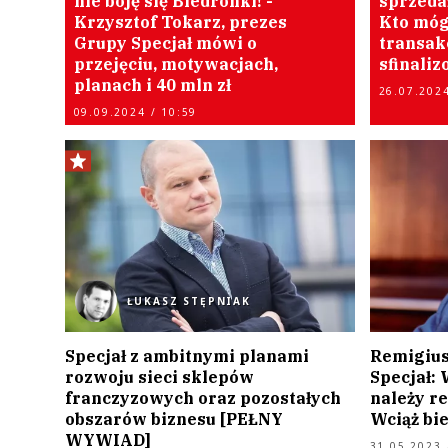
nie boję się Biedronki! -
sprzeda
Krzysztof Tokarz, prezes
Kto móg
Grupy Specjał mówi o
transak
przejęciu, motywacjach,
sfinali
planach i 40 mln zł
26.07.2024
09.09.2024 / 10:59
ŁUKASZ STĘPNIAK
Specjał z ambitnymi planami
Remigius
rozwoju sieci sklepów
Specjał:
franczyzowych oraz pozostałych
należy r
obszarów biznesu [PEŁNY
Wciąż bi
WYWIAD]
31.05.2023 