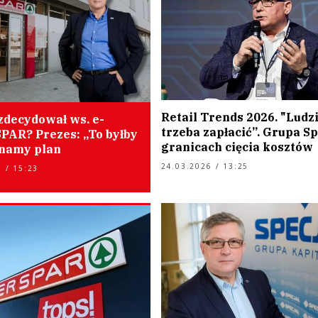
Retail Trends 2026. "Ludz
zdecydował ws. e-
trzeba zapłacić”. Grupa Sp
SPAR? Prezes: „To byłby
granicach cięcia kosztów
znamy plan
24.03.2026 / 13:25
 / 15:23