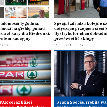
adomości tygodnia:
Specjał zdradza kolejne s
hodzi na giełdę, ponad
dotyczące przejęcia sieci 
rda zł kary dla Biedronki,
Dystrybutor chce dokładn
system kaucyjny
prześwietlić sklepy
/ 08:00
14.10.2024 / 15:49
PAR coraz bliżej
Grupa Specjał zrobiła wa