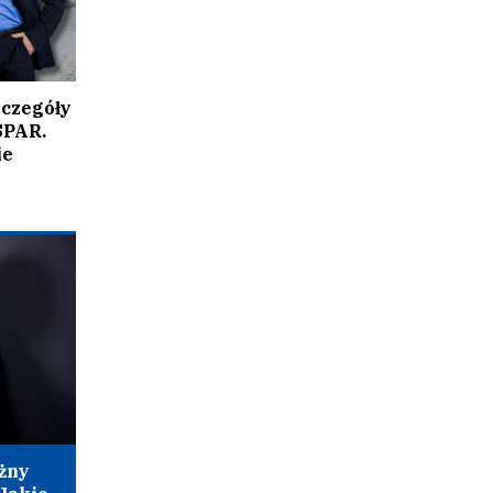
zczegóły
SPAR.
ie
żny