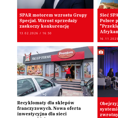
SPAR motorem wzrostu Grupy
Sieć SP
Specjał. Wzrost sprzedaży
Polsce p
zaskoczy konkurencję
"Przekl
Afrykan
13.02.2026 / 16:50
16.11.2025
Recyklomaty dla sklepów
Obejrzyj
franczyzowych. Nowa oferta
systemi
inwestycyjna dla sieci
zwrotny