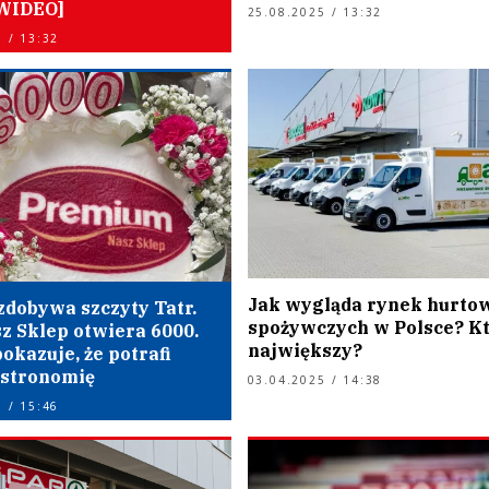
WIDEO]
25.08.2025 / 13:32
 / 13:32
Jak wygląda rynek hurto
zdobywa szczyty Tatr.
spożywczych w Polsce? Kt
z Sklep otwiera 6000.
największy?
pokazuje, że potrafi
astronomię
03.04.2025 / 14:38
 / 15:46