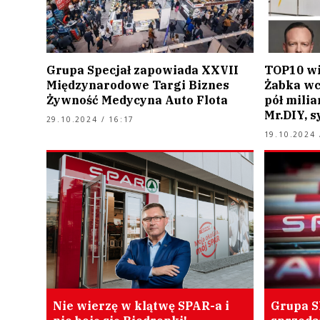
Grupa Specjał zapowiada XXVII
TOP10 wi
Międzynarodowe Targi Biznes
Żabka wc
Żywność Medycyna Auto Flota
pół milia
Mr.DIY, 
29.10.2024 / 16:17
19.10.2024 
Nie wierzę w klątwę SPAR-a i
Grupa S