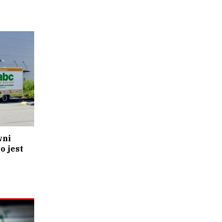
wni
o jest