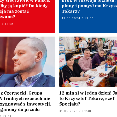
ży sieci SPAR w Polsce.
krok w rozwoju biznesu. 
łby ją kupić? Do kiedy
plany i pomysł ma Krzys
cja ma zostać
Tokarz?
zowana?
13.03.2024 / 13:00
 / 11:35
z Czernecki, Grupa
12 mln zł w jeden dzień! Ja
 W trudnych czasach nie
to Krzysztof Tokarz, szef
ezygnować z inwestycji.
Specjału?
egniemy do przodu
31.05.2023 / 09:48
/ 13:11