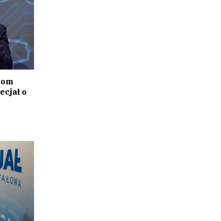
iom
ecjał o