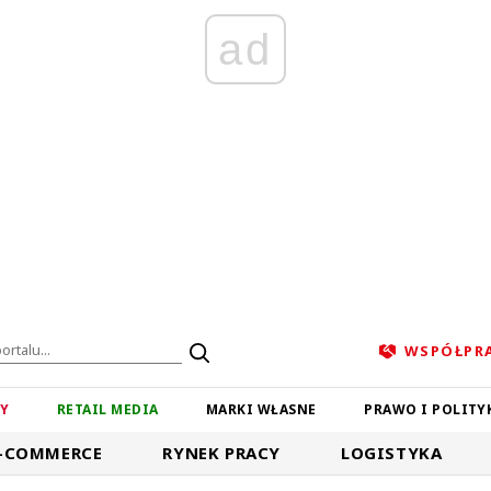
ad
WSPÓŁPR
ZY
RETAIL MEDIA
MARKI WŁASNE
PRAWO I POLITY
-COMMERCE
RYNEK PRACY
LOGISTYKA