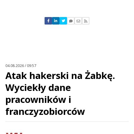
Komentarze (
0
)
Nie znaleziono komentarzy
Zostaw swoje komentarze
Imię (Wymagane)
Anuluj
Prześlij komentarz
04.08.2026 / 09:57
Atak hakerski na Żabkę.
Wyciekły dane
pracowników i
franczyzobiorców