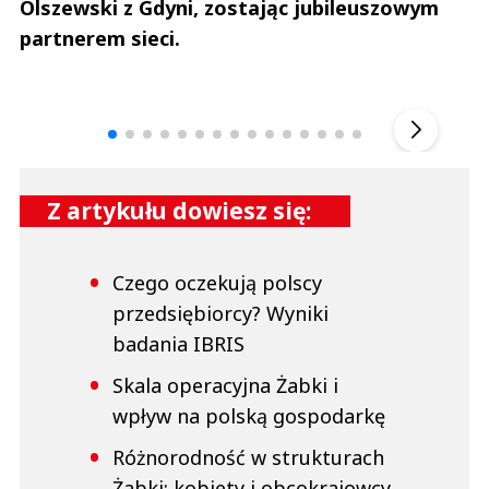
Olszewski z Gdyni, zostając jubileuszowym
partnerem sieci.
Andrzej i Marta Sterniccy
Marta i 
▶
Z artykułu dowiesz się:
Czego oczekują polscy
przedsiębiorcy? Wyniki
badania IBRIS
Skala operacyjna Żabki i
wpływ na polską gospodarkę
Różnorodność w strukturach
Żabki: kobiety i obcokrajowcy