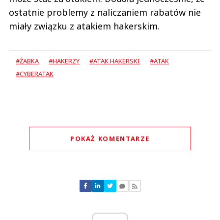
ostatnie problemy z naliczaniem rabatów nie
miały związku z atakiem hakerskim.
#ŻABKA
#HAKERZY
#ATAK HAKERSKI
#ATAK
#CYBERATAK
POKAŻ KOMENTARZE
Komentarze (
0
)
Nie znaleziono komentarzy
Zostaw swoje komentarze
Imię (Wymagane)