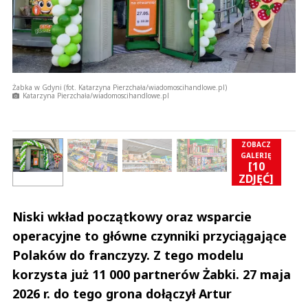
Żabka w Gdyni (fot. Katarzyna Pierzchała/wiadomoscihandlowe.pl)
Katarzyna Pierzchała/wiadomoscihandlowe.pl
ZOBACZ
GALERIĘ
[10
]
ZDJĘĆ]
Niski wkład początkowy oraz wsparcie
operacyjne to główne czynniki przyciągające
Polaków do franczyzy. Z tego modelu
korzysta już 11 000 partnerów Żabki. 27 maja
2026 r. do tego grona dołączył Artur