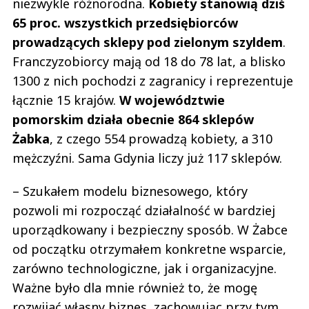
niezwykle różnorodna.
Kobiety stanowią dziś
65 proc. wszystkich przedsiębiorców
prowadzących sklepy pod zielonym szyldem
.
Franczyzobiorcy mają od 18 do 78 lat, a blisko
1300 z nich pochodzi z zagranicy i reprezentuje
łącznie 15 krajów.
W województwie
pomorskim działa obecnie 864 sklepów
Żabka
, z czego 554 prowadzą kobiety, a 310
mężczyźni. Sama Gdynia liczy już 117 sklepów.
– Szukałem modelu biznesowego, który
pozwoli mi rozpocząć działalność w bardziej
uporządkowany i bezpieczny sposób. W Żabce
od początku otrzymałem konkretne wsparcie,
zarówno technologiczne, jak i organizacyjne.
Ważne było dla mnie również to, że mogę
rozwijać własny biznes, zachowując przy tym