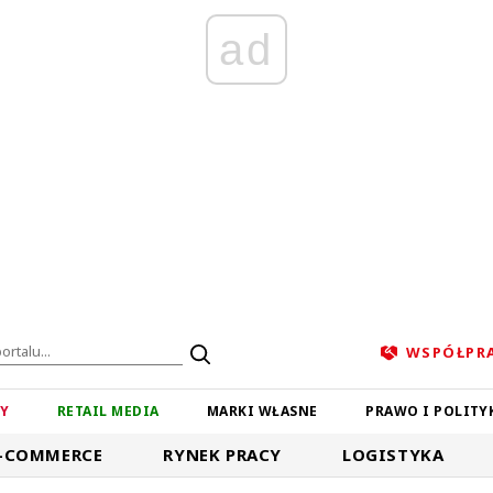
ad
WSPÓŁPR
ZY
RETAIL MEDIA
MARKI WŁASNE
PRAWO I POLITY
-COMMERCE
RYNEK PRACY
LOGISTYKA