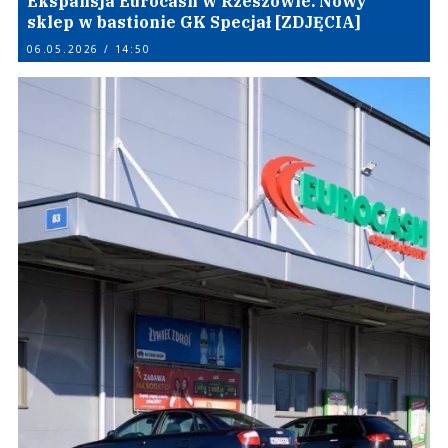
Ekspansja Eurocash w Rzeszowie. Nowy
sklep w bastionie GK Specjał [ZDJĘCIA]
06.05.2026 / 14:50