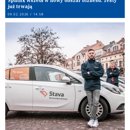
Sphinx wszedł w nowy obszar biznesu. Testy
już trwają
09.02.2026 / 14:58