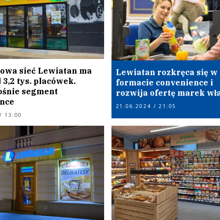
owa sieć Lewiatan ma
Lewiatan rozkręca się w
 3,2 tys. placówek.
formacie convenience i
ośnie segment
rozwija ofertę marek wł
nce
21.06.2024 / 21:05
/ 13:00