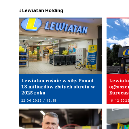
#Lewiatan Holding
Lewiatan rośnie w siłę. Ponad
Lewiata
18 miliardów złotych obrotu w
ogłoszen
2025 roku
Eurocas
22.06.2026 / 15:18
16.12.2025