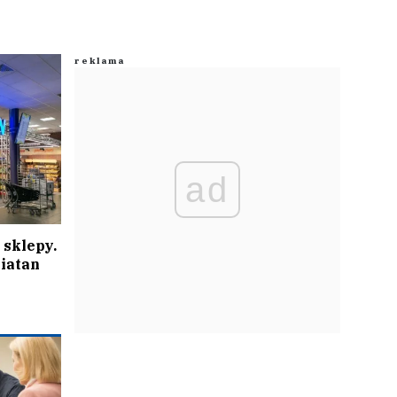
ad
sklepy.
wiatan