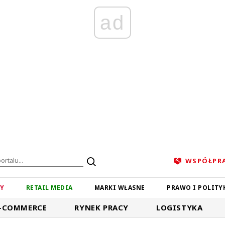
ad
WSPÓŁPR
ZY
RETAIL MEDIA
MARKI WŁASNE
PRAWO I POLITY
-COMMERCE
RYNEK PRACY
LOGISTYKA