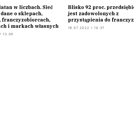
atan w liczbach. Sieć
Blisko 92 proc. przedsięb
 dane o sklepach,
jest zadowolonych z
, franczyzobiorcach,
przystąpienia do franczyz
ch i markach własnych
18.07.2022 / 16:37
/ 15:09