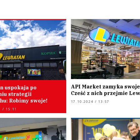
API Market zamyka swoje 
n uspokaja po
Cześć z nich przejmie Le
iu strategii
hu: Robimy swoje!
17.10.2024 / 13:57
 / 15:11