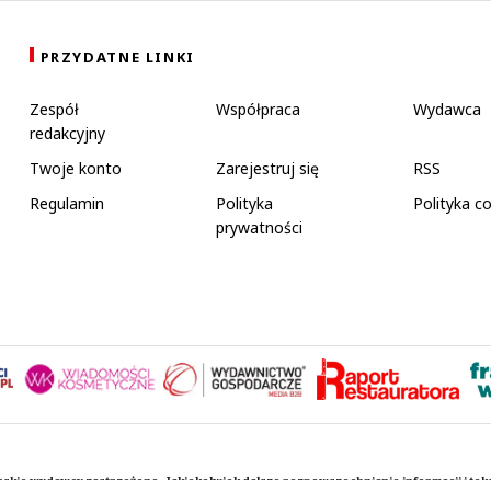
PRZYDATNE LINKI
Zespół
Współpraca
Wydawca
redakcyjny
Twoje konto
Zarejestruj się
RSS
Regulamin
Polityka
Polityka c
prywatności
rskie wydawcy zastrzeżone. Jakiekolwiek dalsze rozpowszechnianie informacji i te