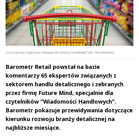
Co przyniosą najbliższe miesiące dla branży handlowej? (fot. Shutterstock)
Barometr Retail powstał na bazie
komentarzy 65 ekspertów związanych z
sektorem handlu detalicznego i zebranych
przez firmę Future Mind, specjalnie dla
czytelników "Wiadomości Handlowych".
Barometr pokazuje przewidywania dotyczące
kierunku rozwoju branży detalicznej na
najbliższe miesiące.
Andrzej i Marta Sterniccy
Marta i 