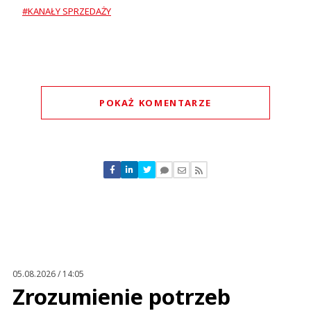
#KANAŁY SPRZEDAŻY
POKAŻ KOMENTARZE
Komentarze (
0
)
Nie znaleziono komentarzy
Zostaw swoje komentarze
Imię (Wymagane)
Anuluj
Prześlij komentarz
05.08.2026 / 14:05
Zrozumienie potrzeb