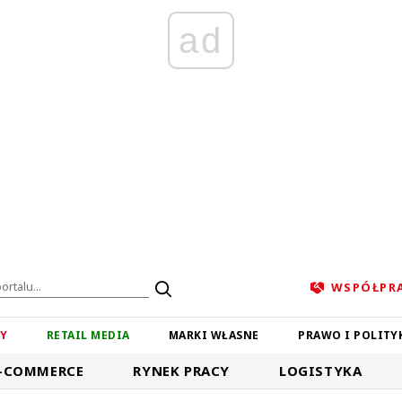
ad
WSPÓŁPR
ZY
RETAIL MEDIA
MARKI WŁASNE
PRAWO I POLITY
-COMMERCE
RYNEK PRACY
LOGISTYKA