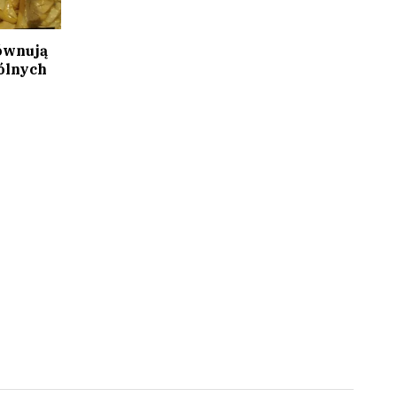
ównują
ólnych