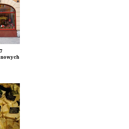
7
j nowych