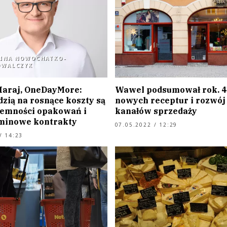
RINA NOWOCHATKO-
OWALCZYK
Haraj, OneDayMore:
Wawel podsumował rok. 4
zią na rosnące koszty są
nowych receptur i rozwó
emności opakowań i
kanałów sprzedaży
minowe kontrakty
07.05.2022 / 12:29
/ 14:23