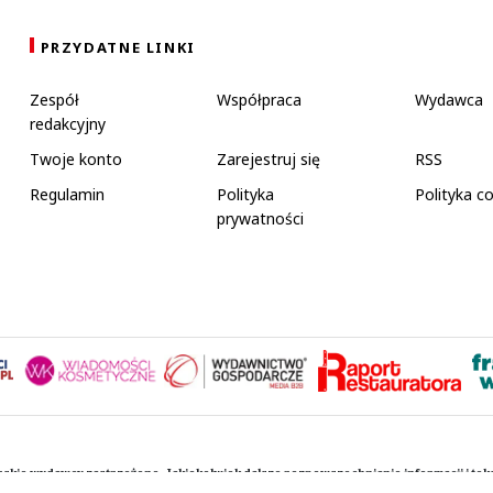
PRZYDATNE LINKI
Zespół
Współpraca
Wydawca
redakcyjny
Twoje konto
Zarejestruj się
RSS
Regulamin
Polityka
Polityka c
prywatności
rskie wydawcy zastrzeżone. Jakiekolwiek dalsze rozpowszechnianie informacji i te