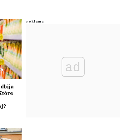
ad
ÓG
odbija
Które
ej?