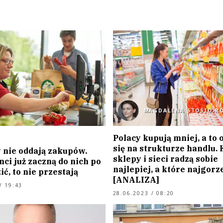
MAGDALENA STOSIO-R
Polacy kupują mniej, a to 
się na strukturze handlu. 
 nie oddają zakupów.
sklepy i sieci radzą sobie
enci już zaczną do nich po
najlepiej, a które najgorz
ić, to nie przestają
[ANALIZA]
/ 19:43
28.06.2023 / 08:20