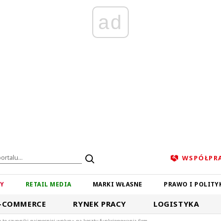
ad
WSPÓŁPR
ZY
RETAIL MEDIA
MARKI WŁASNE
PRAWO I POLITY
-COMMERCE
RYNEK PRACY
LOGISTYKA