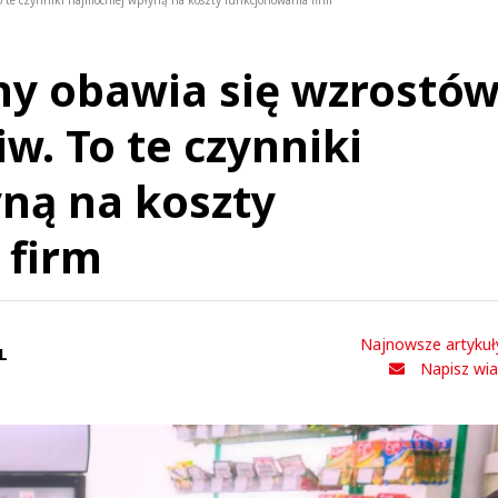
To te czynniki najmocniej wpłyną na koszty funkcjonowania firm
ny obawia się wzrostó
iw. To te czynniki
ną na koszty
 firm
Najnowsze artykuł
L
Napisz wi