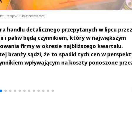
fot. Tramp57 / Shutterstock.com)
ora handlu detalicznego przepytanych w lipcu prze
ii i paliw będą czynnikiem, który w największym
owania firmy w okresie najbliższego kwartału.
tej branży sądzi, że to spadki tych cen w perspek
ynnikiem wpływającym na koszty ponoszone przez
drzej
Michał Stężalski
FineDiningWe
▶
▶