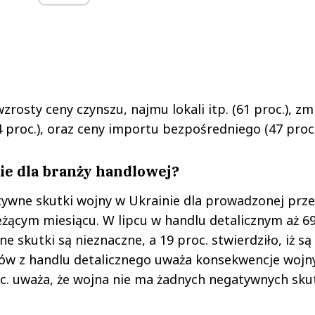
wzrosty ceny czynszu, najmu lokali itp. (61 proc.), z
proc.), oraz ceny importu bezpośredniego (47 proc.
ie dla branży handlowej?
tywne skutki wojny w Ukrainie dla prowadzonej prze
eżącym miesiącu. W lipcu w handlu detalicznym aż 69
 skutki są nieznaczne, a 19 proc. stwierdziło, iż są
tów z handlu detalicznego uważa konsekwencje wojn
proc. uważa, że wojna nie ma żadnych negatywnych sk