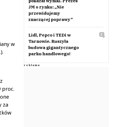
pokazał wyniki. Prezes
JM o rynku: „Nie
przewidujemy
znaczącej poprawy”
Lidl, Pepco i TEDi w
2
Tarnowie. Ruszyła
miany w
budowa gigantycznego
).
parku handlowego!
z
 proc.
 one
y za
utków