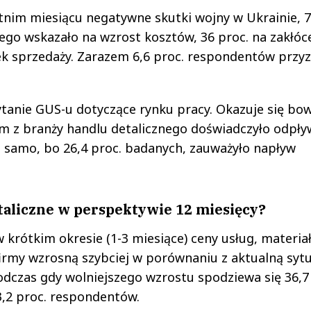
nim miesiącu negatywne skutki wojny w Ukrainie, 
nego wskazało na wzrost kosztów, 36 proc. na zakłóc
ek sprzedaży. Zarazem 6,6 proc. respondentów przy
tanie GUS-u dotyczące rynku pracy. Okazuje się bo
irm z branży handlu detalicznego doświadczyło odpł
e samo, bo 26,4 proc. badanych, zauważyło napływ
etaliczne w perspektywie 12 miesięcy?
w krótkim okresie (1-3 miesiące) ceny usług, materia
rmy wzrosną szybciej w porównaniu z aktualną sytu
odczas gdy wolniejszego wzrostu spodziewa się 36,7
13,2 proc. respondentów.