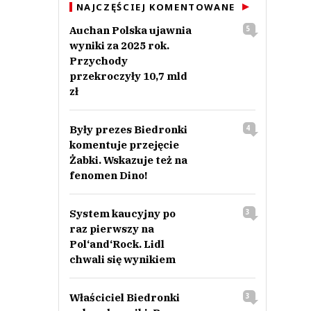
NAJCZĘŚCIEJ KOMENTOWANE
Auchan Polska ujawnia
5
wyniki za 2025 rok.
Przychody
przekroczyły 10,7 mld
zł
Były prezes Biedronki
4
komentuje przejęcie
Żabki. Wskazuje też na
fenomen Dino!
System kaucyjny po
3
raz pierwszy na
Pol‘and‘Rock. Lidl
chwali się wynikiem
Właściciel Biedronki
3