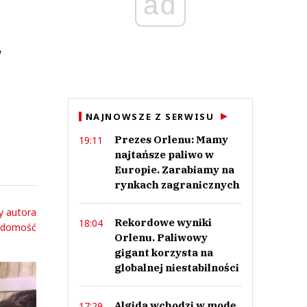
ad
w
NAJNOWSZE Z SERWISU
Prezes Orlenu: Mamy
19:11
najtańsze paliwo w
Europie. Zarabiamy na
rynkach zagranicznych
y autora
Rekordowe wyniki
18:04
adomość
Orlenu. Paliwowy
gigant korzysta na
globalnej niestabilności
Algida wchodzi w modę.
17:29