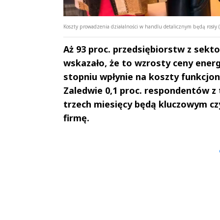
Koszty prowadzenia działalności w handlu detalicznym będą rosły (
Aż 93 proc. przedsiębiorstw z sekt
wskazało, że to wzrosty ceny energ
stopniu wpłynie na koszty funkcjon
Zaledwie 0,1 proc. respondentów z 
trzech miesięcy będą kluczowym cz
firmę.
Andrzej i Marta
Marta i An
Sterniccy
Sterniccy
▶
▶