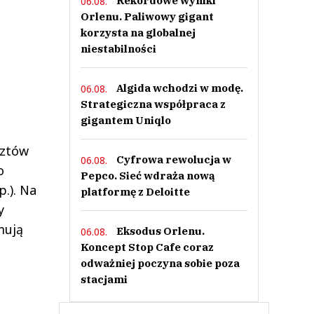
Rekordowe wyniki
06.08.
Orlenu. Paliwowy gigant
korzysta na globalnej
niestabilności
Algida wchodzi w modę.
06.08.
Strategiczna współpraca z
gigantem Uniqlo
sztów
Cyfrowa rewolucja w
06.08.
o
Pepco. Sieć wdraża nową
.). Na
platformę z Deloitte
y
mują
Eksodus Orlenu.
06.08.
Koncept Stop Cafe coraz
odważniej poczyna sobie poza
stacjami