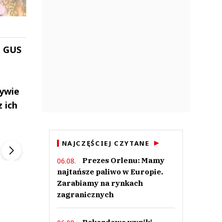
z GUS
tywie
 ich
ek
Szefem być Sezon 2
Marcin Przybysz
▶
▶
NAJCZĘŚCIEJ CZYTANE
Prezes Orlenu: Mamy
06.08.
najtańsze paliwo w Europie.
Zarabiamy na rynkach
zagranicznych