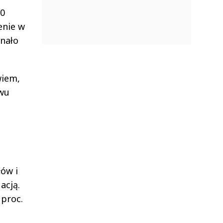
70
enie w
znało
wiem,
ywu
łów i
acją.
 proc.