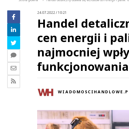
Strona główna
Handel detaliczny obawia się wzrostów cen energii i paliw. 
>
24.07.2022 / 10:21
Handel detalicz
cen energii i pal
najmocniej wpły
funkcjonowania
WIADOMOSCIHANDLOWE.P