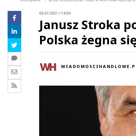
Strona główna
Janusz Stroka po ponad 3 latach w Netto Polska żegna się z
>
03.07.2021 / 14:59
Janusz Stroka p
Polska żegna si
WIADOMOSCIHANDLOWE.P