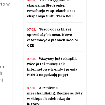
08.08.
rto w
skarga na Biedronkę,
rewolucja w aptekach oraz
ekspansja Gulf i Taco Bell
Tesco coraz bliżej
07.08.
sprzedaży biznesu. Nowe
informacje o planach sieci w
CEE
Wszyscy już to kupili,
07.08.
więc ja też muszę Jak
ym
internetowe trendy i presja
ch
FOMO napędzają popyt
aj
AI zmienia
07.08.
merchandising. Ręczne audyty
w sklepach odchodzą do
historii