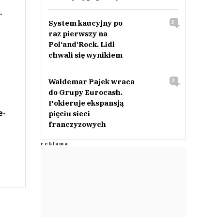
.
System kaucyjny po
3
raz pierwszy na
Pol‘and‘Rock. Lidl
chwali się wynikiem
Waldemar Pajek wraca
2
do Grupy Eurocash.
Pokieruje ekspansją
e-
pięciu sieci
franczyzowych