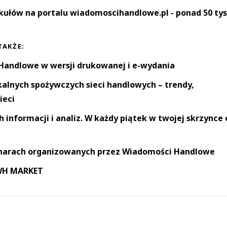
kułów na portalu wiadomoscihandlowe.pl - ponad 50 tys
TAKŻE:
andlowe w wersji drukowanej i e-wydania
okalnych spożywczych sieci handlowych – trendy,
ieci
informacji i analiz. W każdy piątek w twojej skrzynce 
narach organizowanych przez Wiadomości Handlowe
 WH MARKET