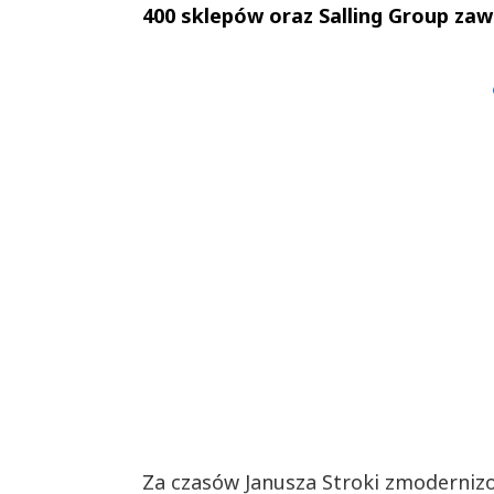
400 sklepów oraz Salling Group za
Andrzej i Marta
Marta i An
Sterniccy
Sterniccy
▶
▶
Za czasów Janusza Stroki zmoderniz