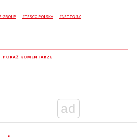
G GROUP
#TESCO POLSKA
#NETTO 3.0
POKAŻ KOMENTARZE
Komentarze (
5
)
ad
Nickt
08.07.2021 / 06:00
t was minimized by the moderator on the site
jakoś nie widzę opcji na sukces Netto po tym tescowym przejęciu. Oferta mało ciekawa,