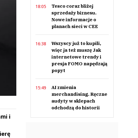
Tesco coraz bliżej
18:05
sprzedaży biznesu.
Nowe informacje o
planach sieci w CEE
Wszyscy już to kupili,
16:38
więc ja też muszę Jak
internetowe trendy i
presja FOMO napędzają
popyt
AI zmienia
15:49
merchandising. Ręczne
audyty w sklepach
odchodzą do historii
mi i
ierę