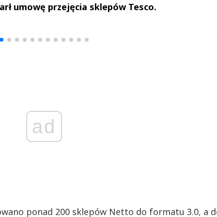
warł umowę przejęcia sklepów Tesco.
drzej
Michał Stężalski
FineDiningWe
▶
▶
ad
owano ponad 200 sklepów Netto do formatu 3.0, a d