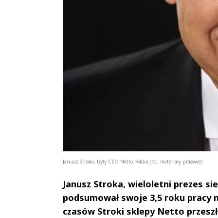
Janusz Stroka, były CEO Netto Polska (fot. materiały prasowe)
Janusz Stroka, wieloletni prezes si
podsumował swoje 3,5 roku pracy n
czasów Stroki sklepy Netto przeszły