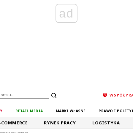
ad
WSPÓŁPR
ZY
RETAIL MEDIA
MARKI WŁASNE
PRAWO I POLITY
-COMMERCE
RYNEK PRACY
LOGISTYKA