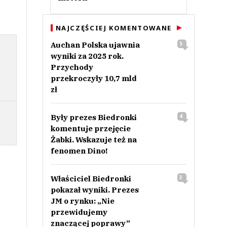
NAJCZĘŚCIEJ KOMENTOWANE
Auchan Polska ujawnia
5
wyniki za 2025 rok.
Przychody
przekroczyły 10,7 mld
zł
Były prezes Biedronki
4
komentuje przejęcie
Żabki. Wskazuje też na
fenomen Dino!
Właściciel Biedronki
3
pokazał wyniki. Prezes
JM o rynku: „Nie
przewidujemy
znaczącej poprawy”