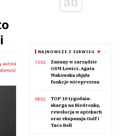
ad
to
i
NAJNOWSZE Z SERWISU
Zmiany w zarządzie
13:02
y autora
OSM Łowicz. Agata
adomość
Makowska objęła
funkcje wiceprezesa
TOP 10 tygodnia:
08:02
skarga na Biedronkę,
rewolucja w aptekach
oraz ekspansja Gulf i
Taco Bell