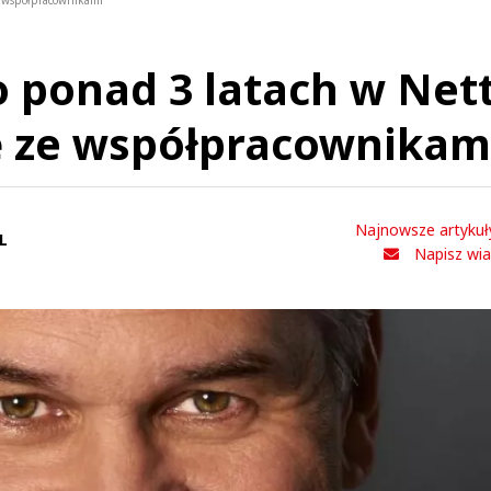
e współpracownikami
o ponad 3 latach w Net
ę ze współpracownikam
Najnowsze artykuł
L
Napisz wi