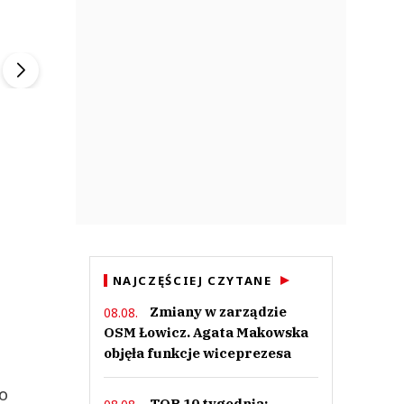
ek
Szefem być Sezon 2
Marcin Przybysz
▶
▶
NAJCZĘŚCIEJ CZYTANE
Zmiany w zarządzie
08.08.
OSM Łowicz. Agata Makowska
objęła funkcje wiceprezesa
o
TOP 10 tygodnia: