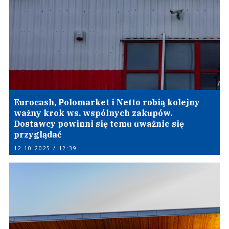
Eurocash, Polomarket i Netto robią kolejny
ważny krok ws. wspólnych zakupów.
Dostawcy powinni się temu uważnie się
przyglądać
12.10.2025 / 12:39