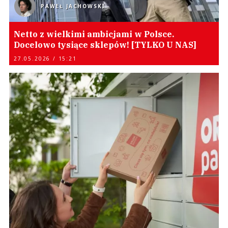
PAWEŁ JACHOWSKI
Netto z wielkimi ambicjami w Polsce.
Docelowo tysiące sklepów! [TYLKO U NAS]
27.05.2026 / 15:21