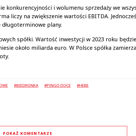
nie konkurencyjności i wolumenu sprzedaży we wszy
irma liczy na zwiększenie wartości EBITDA. Jednocze
 długoterminowe plany.
owych spółki. Wartość inwestycji w 2023 roku będzi
yniesie około miliarda euro. W Polsce spółka zamierz
oty.
SOWE
#BIEDRONKA
#PINGO DOCE
#HEBE
POKAŻ KOMENTARZE