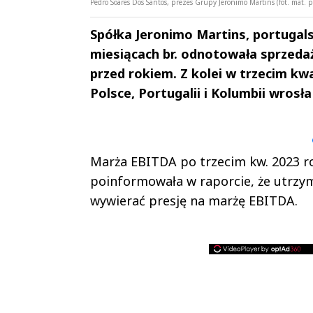
Pedro Soares Dos Santos, prezes Grupy Jeronimo Martins (fot. mat. p
Spółka Jeronimo Martins, portugalsk
miesiącach br. odnotowała sprzedaż
przed rokiem. Z kolei w trzecim kw
Polsce, Portugalii i Kolumbii wrosła
Andrzej i Marta
Marta i An
Sterniccy
Sterniccy
▶
▶
Marża EBITDA po trzecim kw. 2023 rok
poinformowała w raporcie, że utrzym
wywierać presję na marżę EBITDA.