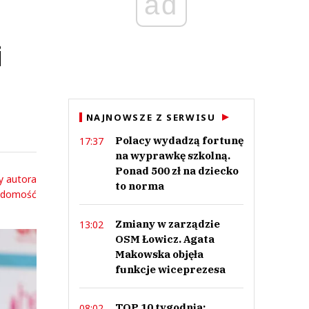
ad
i
NAJNOWSZE Z SERWISU
Polacy wydadzą fortunę
17:37
na wyprawkę szkolną.
Ponad 500 zł na dziecko
y autora
to norma
adomość
Zmiany w zarządzie
13:02
OSM Łowicz. Agata
Makowska objęła
funkcje wiceprezesa
TOP 10 tygodnia:
08:02