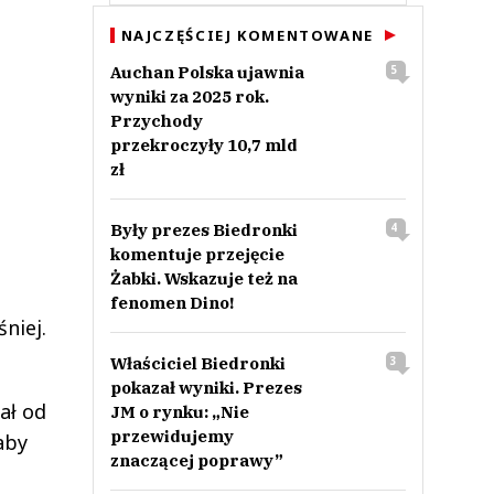
NAJCZĘŚCIEJ KOMENTOWANE
Auchan Polska ujawnia
5
wyniki za 2025 rok.
Przychody
przekroczyły 10,7 mld
zł
Były prezes Biedronki
4
komentuje przejęcie
Żabki. Wskazuje też na
fenomen Dino!
niej.
Właściciel Biedronki
3
pokazał wyniki. Prezes
ał od
JM o rynku: „Nie
przewidujemy
aby
znaczącej poprawy”