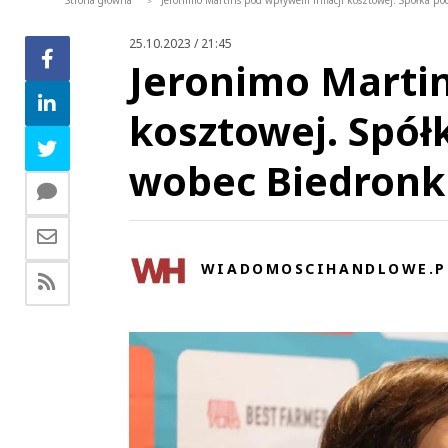
Strona główna
Jeronimo Martins pod wpływem inflacji kosztowej. Spółka p
>
25.10.2023 / 21:45
Jeronimo Martin
kosztowej. Spół
wobec Biedronk
WIADOMOSCIHANDLOWE.P