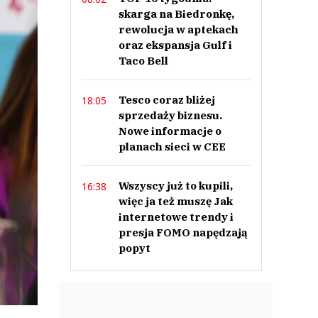
skarga na Biedronkę,
rewolucja w aptekach
oraz ekspansja Gulf i
Taco Bell
Tesco coraz bliżej
18:05
sprzedaży biznesu.
Nowe informacje o
planach sieci w CEE
Wszyscy już to kupili,
16:38
więc ja też muszę Jak
internetowe trendy i
presja FOMO napędzają
popyt