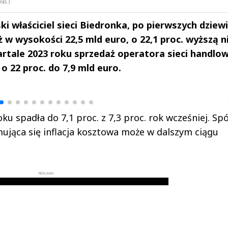
ras.)
i właściciel sieci Biedronka, po pierwszych dziewi
 w wysokości 22,5 mld euro, o 22,1 proc. wyższą n
artale 2023 roku sprzedaż operatora sieci handlo
 o 22 proc. do 7,9 mld euro.
drzej
Michał Stężalski
FineDiningWe
▶
▶
u spadła do 7,1 proc. z 7,3 proc. rok wcześniej. Sp
ująca się inflacja kosztowa może w dalszym ciągu
REKLAMA