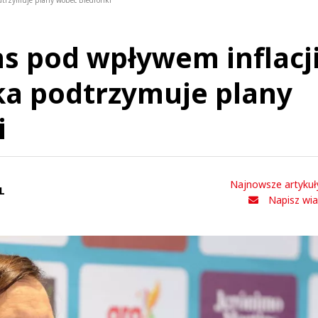
odtrzymuje plany wobec Biedronki
s pod wpływem inflacj
ka podtrzymuje plany
i
Najnowsze artykuł
L
Napisz wi