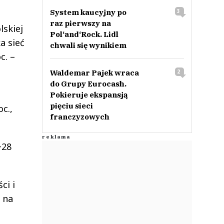
System kaucyjny po
3
raz pierwszy na
lskiej
Pol‘and‘Rock. Lidl
a sieć
chwali się wynikiem
c. –
Waldemar Pajek wraca
2
do Grupy Eurocash.
Pokieruje ekspansją
pięciu sieci
c.,
franczyzowych
+28
ci i
 na