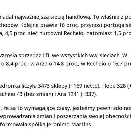
nadal najważniejszą siecią handlową. To właśnie z po
chodów. Kolejne prawie 16 proc. przynosi portugalsk
, 4,5 proc. sieć hurtowni Recheio, natomiast 1,5 pro
wzrosła sprzedaż LfL we wszystkich ww. sieciach. W
o 8,4 proc., w Arze o 14,8 proc., w Recheio o 16,7 pro
edronka liczyła 3473 sklepy (+169 netto), Hebe 328 (
echeio 43 (bez zmian) i Ara 1241 (+337).
że są to wymagające czasy, jesteśmy pewni zdolnoś
wprowadzania zmian i poszerzania swojej obecności
nformowała spółka Jeronimo Martins.