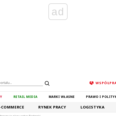
ad
WSPÓŁPR
ZY
RETAIL MEDIA
MARKI WŁASNE
PRAWO I POLITY
-COMMERCE
RYNEK PRACY
LOGISTYKA