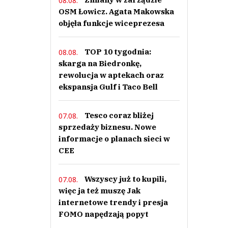
08.08.
OSM Łowicz. Agata Makowska
objęła funkcje wiceprezesa
TOP 10 tygodnia:
08.08.
skarga na Biedronkę,
rewolucja w aptekach oraz
ekspansja Gulf i Taco Bell
Tesco coraz bliżej
07.08.
sprzedaży biznesu. Nowe
informacje o planach sieci w
CEE
Wszyscy już to kupili,
07.08.
więc ja też muszę Jak
internetowe trendy i presja
FOMO napędzają popyt