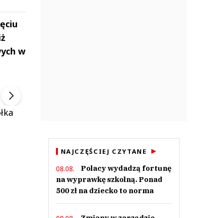
ęciu
iż
wych w
ek
Szefem być Sezon 2
Marcin Przybysz
▶
▶
ółka
NAJCZĘŚCIEJ CZYTANE
Polacy wydadzą fortunę
08.08.
na wyprawkę szkolną. Ponad
500 zł na dziecko to norma
Zmiany w zarządzie