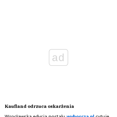
ad
Kaufland odrzuca oskarżenia
Wrocławska edycja portalu
wyborcza.pl
cytuje