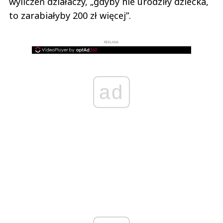
wyliczeń działaczy, „gdyby nie urodziły dziecka,
to zarabiałyby 200 zł więcej”.
REKLAMA
ad