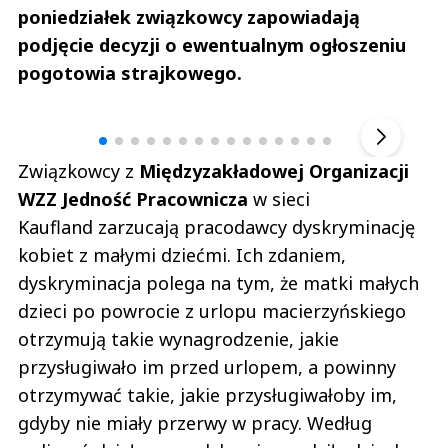
poniedziałek związkowcy zapowiadają
podjęcie decyzji o ewentualnym ogłoszeniu
pogotowia strajkowego.
Andrzej i Marta Sterniccy
Marta i 
▶
Związkowcy z
Międzyzakładowej Organizacji
WZZ Jedność Pracownicza
w sieci
Kaufland zarzucają pracodawcy dyskryminację
kobiet z małymi dziećmi. Ich zdaniem,
dyskryminacja polega na tym, że matki małych
dzieci po powrocie z urlopu macierzyńskiego
otrzymują takie wynagrodzenie, jakie
przysługiwało im przed urlopem, a powinny
otrzymywać takie, jakie przysługiwałoby im,
gdyby nie miały przerwy w pracy. Według