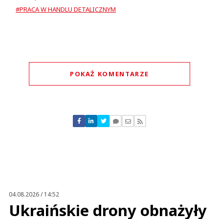
#PRACA W HANDLU DETALICZNYM
POKAŻ KOMENTARZE
Komentarze (
0
)
Nie znaleziono komentarzy
Zostaw swoje komentarze
Imię (Wymagane)
Anuluj
Prześlij komentarz
04.08.2026 / 14:52
Ukraińskie drony obnażyły