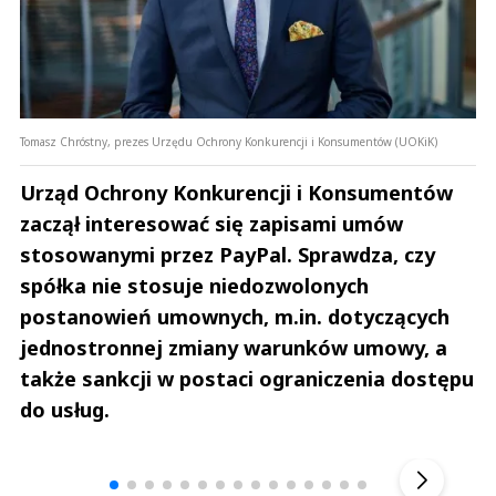
Tomasz Chróstny, prezes Urzędu Ochrony Konkurencji i Konsumentów (UOKiK)
Urząd Ochrony Konkurencji i Konsumentów
zaczął interesować się zapisami umów
stosowanymi przez PayPal. Sprawdza, czy
spółka nie stosuje niedozwolonych
postanowień umownych, m.in. dotyczących
jednostronnej zmiany warunków umowy, a
także sankcji w postaci ograniczenia dostępu
do usług.
Andrzej i Marta Sterniccy
Marta i 
▶