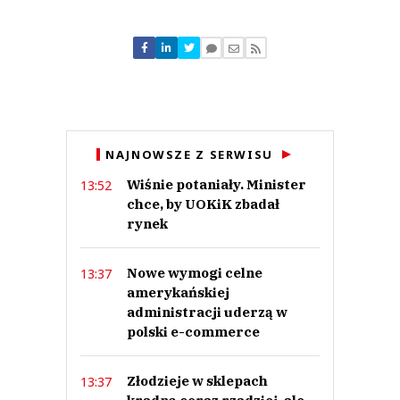
Komentarze (
0
)
Nie znaleziono komentarzy
Zostaw swoje komentarze
Imię (Wymagane)
Anuluj
NAJNOWSZE Z SERWISU
Prześlij komentarz
Wiśnie potaniały. Minister
13:52
chce, by UOKiK zbadał
rynek
Nowe wymogi celne
13:37
amerykańskiej
administracji uderzą w
polski e-commerce
Złodzieje w sklepach
13:37