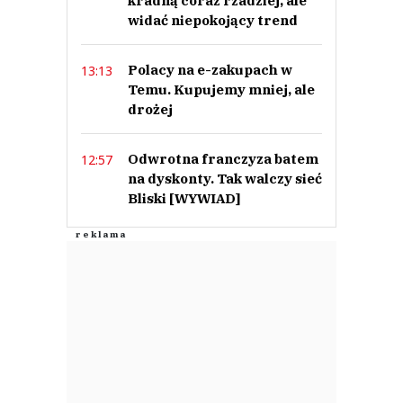
kradną coraz rzadziej, ale
widać niepokojący trend
Polacy na e-zakupach w
13:13
Temu. Kupujemy mniej, ale
drożej
Odwrotna franczyza batem
12:57
na dyskonty. Tak walczy sieć
Bliski [WYWIAD]