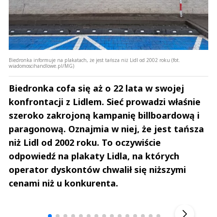
Biedronka informuje na plakatach, że jest tańsza niż Lidl od 2002 roku (fot.
wiadomoscihandlowe.pl/MG)
Biedronka cofa się aż o 22 lata w swojej
konfrontacji z Lidlem. Sieć prowadzi właśnie
szeroko zakrojoną kampanię billboardową i
paragonową. Oznajmia w niej, że jest tańsza
niż Lidl od 2002 roku. To oczywiście
odpowiedź na plakaty Lidla, na których
operator dyskontów chwalił się niższymi
cenami niż u konkurenta.
Andrzej i Marta Sterniccy
Marta i 
▶