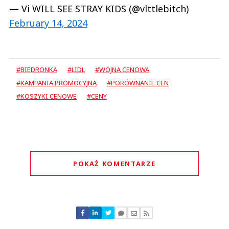
— Vi WILL SEE STRAY KIDS (@vlttlebitch)
February 14, 2024
#BIEDRONKA
#LIDL
#WOJNA CENOWA
#KAMPANIA PROMOCYJNA
#PORÓWNANIE CEN
#KOSZYKI CENOWE
#CENY
POKAŻ KOMENTARZE
Komentarze (
1
)