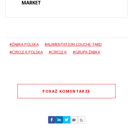
MARKET
#ŻABKA POLSKA
#ALIMENTATION COUCHE-TARD
#CIRCLE K POLSKA
#CIRCLE K
#GRUPA ŻABKA
POKAŻ KOMENTARZE
Komentarze (
0
)
Nie znaleziono komentarzy
Zostaw swoje komentarze
Imię (Wymagane)