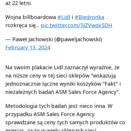
aż 22 letni.
Wojna billboardowa
#Lidl
i
#Biedronka
rozkręca się...
pic.twitter.com/5JZVwqx5DH
— Paweł Jachowski (@paweljachowski)
February 13, 2024
Na swoim plakacie Lidl zaznaczył wyraźnie, że
na niższe ceny w tej sieci sklepów "wskazują
jednoznacznie łączne wyniki koszyków "Fakt" i
niezależnych badań ASM Sales Force Agency".
Metodologia tych badań jest nieco inna. W
przypadku ASM Sales Force Agency
sprawdzane są ceny tych samych produktów co
miesiąc, za to w wielu sklepach sieci