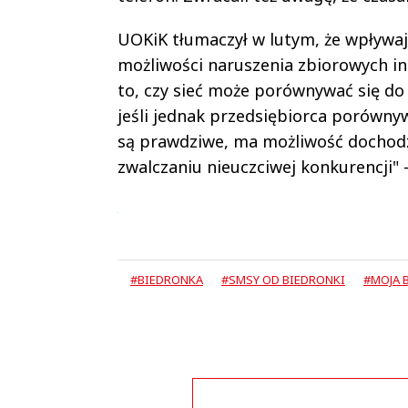
UOKiK tłumaczył w lutym, że wpływaj
możliwości naruszenia zbiorowych i
to, czy sieć może porównywać się d
jeśli jednak przedsiębiorca porówn
są prawdziwe, ma możliwość dochodz
zwalczaniu nieuczciwej konkurencji" 
#BIEDRONKA
#SMSY OD BIEDRONKI
#MOJA 