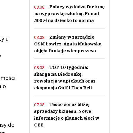
Polacy wydadzą fortunę
08.08.
na wyprawkę szkolną. Ponad
500 zł na dziecko to norma
Zmiany w zarządzie
08.08.
tylu
OSM Łowicz. Agata Makowska
objęła funkcje wiceprezesa
o
TOP 10 tygodnia:
08.08.
skarga na Biedronkę,
omości
rewolucja w aptekach oraz
a o
ekspansja Gulf i Taco Bell
Tesco coraz bliżej
07.08.
sprzedaży biznesu. Nowe
informacje o planach sieci w
msy do
CEE
ka