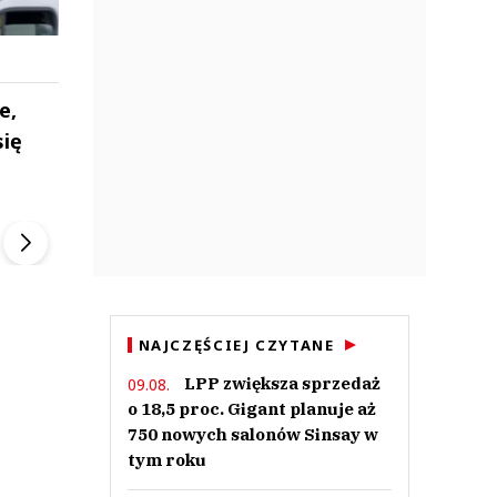
e,
się
ek
Szefem być Sezon 2
Marcin Przybysz
▶
▶
NAJCZĘŚCIEJ CZYTANE
LPP zwiększa sprzedaż
09.08.
o 18,5 proc. Gigant planuje aż
750 nowych salonów Sinsay w
tym roku