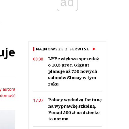
ad
a
uje
NAJNOWSZE Z SERWISU
LPP zwiększa sprzedaż
08:38
o 18,5 proc. Gigant
planuje aż 750 nowych
salonów Sinsay w tym
roku
y autora
adomość
Polacy wydadzą fortunę
17:37
na wyprawkę szkolną.
Ponad 500 zł na dziecko
to norma