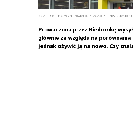
Na zdj. Biedronka w Chorzowie (fot. Krzysztof Bubel/Shutterstock)
Prowadzona przez Biedronkę wysył
głównie ze względu na porównania c
jednak ożywić ją na nowo. Czy znal
Andrzej i Marta
Marta i An
Sterniccy
Sterniccy
▶
▶