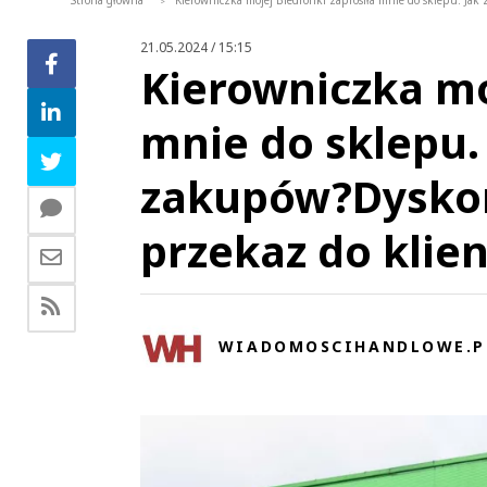
Strona główna
Kierowniczka mojej Biedronki zaprosiła mnie do sklepu. Ja
>
21.05.2024 / 15:15
Kierowniczka mo
mnie do sklepu.
zakupów?Dyskon
przekaz do klie
WIADOMOSCIHANDLOWE.P