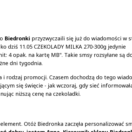
go
Biedronki
przyzwyczaili się już do wiadomości w s
lko dziś 11.05 CZEKOLADY MILKA 270-300g jedynie
mit: 4 opak. na kartę MB". Takie smsy rozsyłane są d
óżne dni tygodnia.
na i rodzaj promocji. Czasem dochodzą do tego wiad
jącym się święcie - jak wczoraj, gdy sieć informował
ując niższą cenę na czekoladki.
 element. Otóż Biedronka zaczęła personalizować s
ień dobry, jestem Anna, Kierownik sklepu Biedron