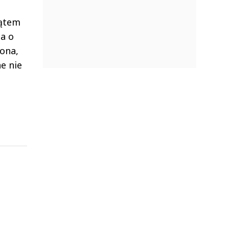
kątem
a o
ona,
e nie