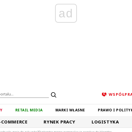
ad
WSPÓŁPR
ZY
RETAIL MEDIA
MARKI WŁASNE
PRAWO I POLITY
-COMMERCE
RYNEK PRACY
LOGISTYKA