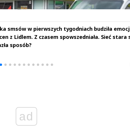
ka smsów w pierwszych tygodniach budziła emocj
en z Lidlem. Z czasem spowszedniała. Sieć stara 
azła sposób?
drzej
Michał Stężalski
FineDiningWe
▶
▶
ad