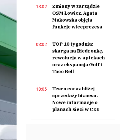
Zmiany w zarządzie
13:02
OSM Łowicz. Agata
Makowska objęła
funkcje wiceprezesa
TOP 10 tygodnia:
08:02
skarga na Biedronkę,
rewolucja w aptekach
oraz ekspansja Gulf i
Taco Bell
Tesco coraz bliżej
18:05
sprzedaży biznesu.
Nowe informacje o
planach sieci w CEE