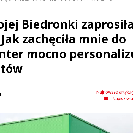
k zachęciła mnie do zakupów?Dyskonter mocno personalizuje przekaz do klientów
jej Biedronki zaprosił
 Jak zachęciła mnie do
ter mocno personaliz
ntów
Najnowsze artykuł
L
Napisz wi