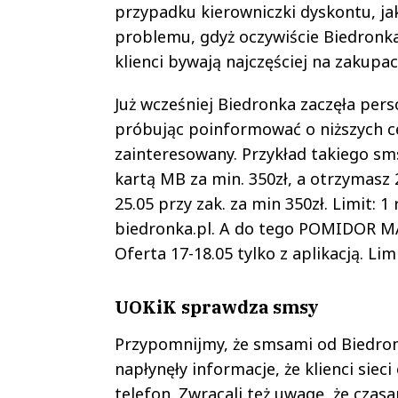
przypadku kierowniczki dyskontu, jak
problemu, gdyż oczywiście Biedronk
klienci bywają najczęściej na zakupac
Już wcześniej Biedronka zaczęła pers
próbując poinformować o niższych c
zainteresowany. Przykład takiego smsa
kartą MB za min. 350zł, a otrzymas
25.05 przy zak. za min 350zł. Limit: 1
biedronka.pl. A do tego POMIDOR M
Oferta 17-18.05 tylko z aplikacją. Lim
UOKiK sprawdza smsy
Przypomnijmy, że smsami od Biedronk
napłynęły informacje, że klienci sie
telefon. Zwracali też uwagę, że cza