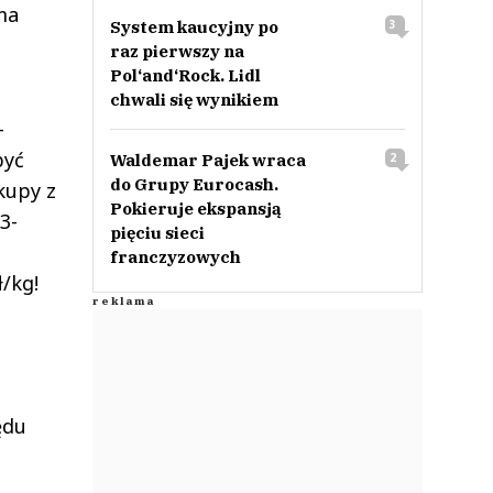
ma
System kaucyjny po
3
i
raz pierwszy na
Pol‘and‘Rock. Lidl
chwali się wynikiem
-
być
Waldemar Pajek wraca
2
do Grupy Eurocash.
akupy z
Pokieruje ekspansją
3-
pięciu sieci
franczyzowych
/kg!
ędu