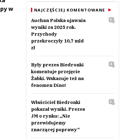
upy w
NAJCZĘŚCIEJ KOMENTOWANE
Auchan Polska ujawnia
5
wyniki za 2025 rok.
Przychody
przekroczyły 10,7 mld
zł
Były prezes Biedronki
4
komentuje przejęcie
Żabki. Wskazuje też na
fenomen Dino!
Właściciel Biedronki
3
pokazał wyniki. Prezes
JM o rynku: „Nie
przewidujemy
znaczącej poprawy”