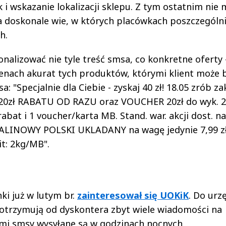
 i wskazanie lokalizacji sklepu. Z tym ostatnim nie 
a doskonale wie, w których placówkach poszczególn
h.
onalizować nie tyle treść smsa, co konkretne oferty 
enach akurat tych produktów, którymi klient może 
: "Specjalnie dla Ciebie - zyskaj 40 zł! 18.05 zrób z
z 20zł RABATU OD RAZU oraz VOUCHER 20zł do wyk. 2
 rabat i 1 voucher/karta MB. Stand. war. akcji dost. na
ALINOWY POLSKI UKLADANY na wagę jedynie 7,99 zł
it: 2kg/MB".
i już w lutym br.
zainteresował się UOKiK
. Do urz
ci otrzymują od dyskontera zbyt wiele wiadomości na
sami smsy wysyłane są w godzinach nocnych.