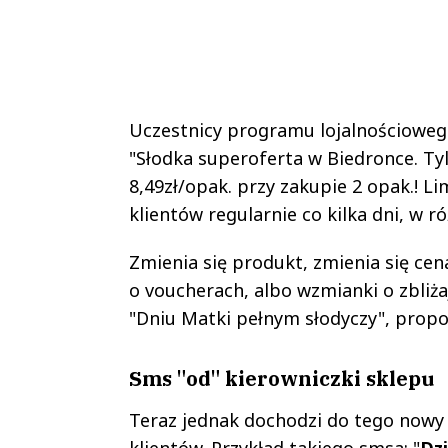
Uczestnicy programu lojalnościowe
"Słodka superoferta w Biedronce. Ty
8,49zł/opak. przy zakupie 2 opak.! Li
klientów regularnie co kilka dni, w r
Zmienia się produkt, zmienia się ce
o voucherach, albo wzmianki o zbliża
"Dniu Matki pełnym słodyczy", propon
Sms "od" kierowniczki sklepu
Teraz jednak dochodzi do tego nowy
klientów. Przykład takiego smsa: "
Dz