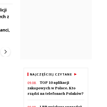
cji
ych z
anci,
ek
Szefem być Sezon 2
Marcin Przybysz
▶
▶
NAJCZĘŚCIEJ CZYTANE
TOP 10 aplikacji
09.08.
zakupowych w Polsce. Kto
rządzi na telefonach Polaków?
LPP zwiększa sprzedaż