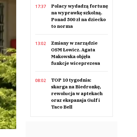
Polacy wydadzą fortunę
17:37
na wyprawkę szkolną.
Ponad 500 zł na dziecko
to norma
Zmiany w zarządzie
13:02
OSM Łowicz. Agata
Makowska objęła
funkcje wiceprezesa
TOP 10 tygodnia:
08:02
skarga na Biedronkę,
rewolucja w aptekach
oraz ekspansja Gulf i
Taco Bell