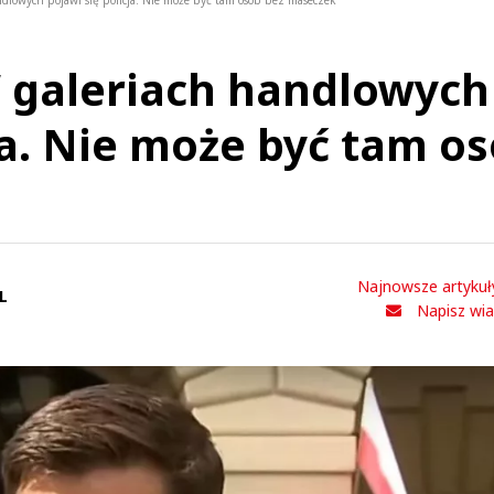
dlowych pojawi się policja. Nie może być tam osób bez maseczek
 galeriach handlowych
ja. Nie może być tam o
Najnowsze artykuł
L
Napisz wi