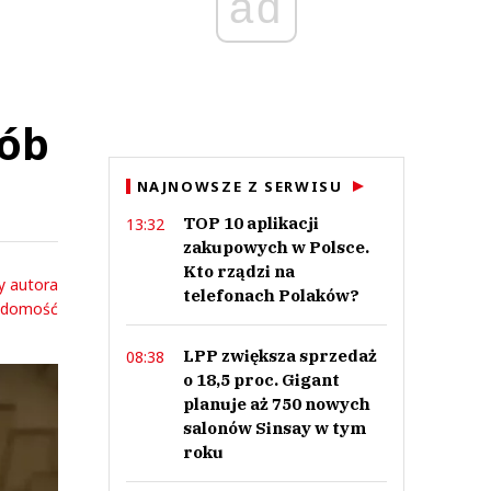
ad
sób
NAJNOWSZE Z SERWISU
TOP 10 aplikacji
13:32
zakupowych w Polsce.
Kto rządzi na
y autora
telefonach Polaków?
adomość
LPP zwiększa sprzedaż
08:38
o 18,5 proc. Gigant
planuje aż 750 nowych
salonów Sinsay w tym
roku