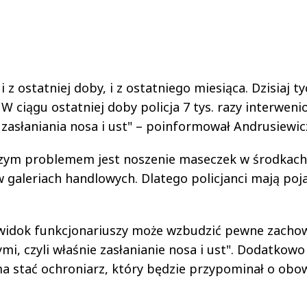
z ostatniej doby, i z ostatniego miesiąca. Dzisiaj ty
. W ciągu ostatniej doby policja 7 tys. razy interwen
zasłaniania nosa i ust" – poinformował Andrusiewic
ejszym problemem jest noszenie maseczek w środkach
w galeriach handlowych. Dlatego policjanci mają poj
 widok funkcjonariuszy może wzbudzić pewne zacho
i, czyli właśnie zasłanianie nosa i ust". Dodatkowo
 ma stać ochroniarz, który będzie przypominał o obo