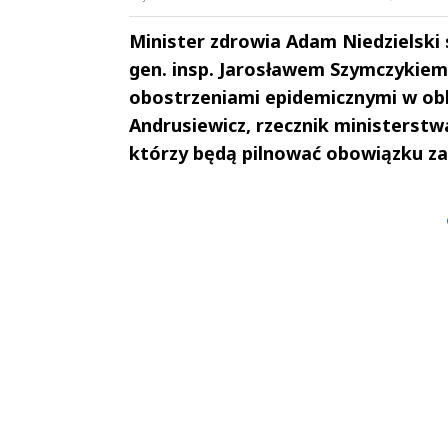
Minister zdrowia Adam Niedzielski
gen. insp. Jarosławem Szymczykiem
obostrzeniami epidemicznymi w obli
Andrusiewicz, rzecznik ministerstwa
którzy będą pilnować obowiązku z
Andrzej i Marta
Marta i An
Sterniccy
Sterniccy
▶
▶