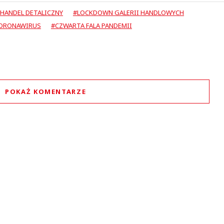
HANDEL DETALICZNY
#LOCKDOWN GALERII HANDLOWYCH
ORONAWIRUS
#CZWARTA FALA PANDEMII
POKAŻ KOMENTARZE
Komentarze (
17
)
Sven
04.11.2021 / 23:46
t was minimized by the moderator on the site
bie narażasz jeszcze bardziej, a i też mówiąc pomagasz rozsiewać wirusy. Idąc twoim 