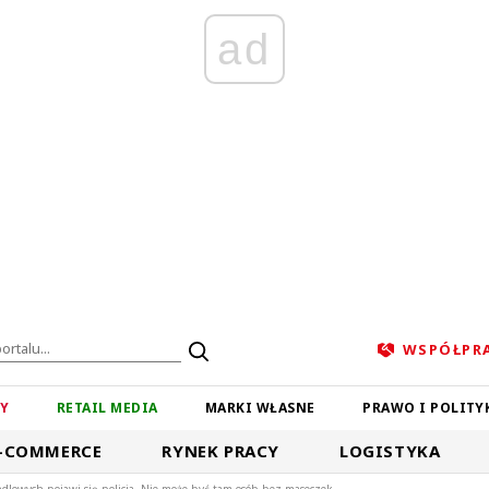
ad
WSPÓŁPR
ZY
RETAIL MEDIA
MARKI WŁASNE
PRAWO I POLITY
-COMMERCE
RYNEK PRACY
LOGISTYKA