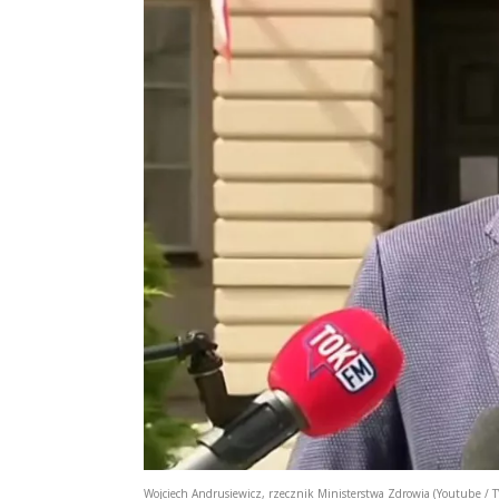
Wojciech Andrusiewicz, rzecznik Ministerstwa Zdrowia (Youtube / T