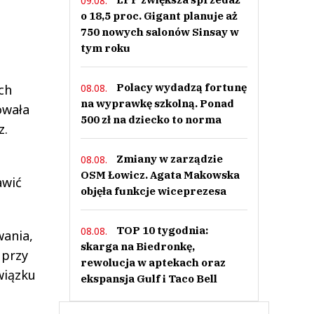
09.08.
o 18,5 proc. Gigant planuje aż
750 nowych salonów Sinsay w
tym roku
Polacy wydadzą fortunę
08.08.
ch
na wyprawkę szkolną. Ponad
iowała
500 zł na dziecko to norma
z.
Zmiany w zarządzie
08.08.
OSM Łowicz. Agata Makowska
awić
objęła funkcje wiceprezesa
TOP 10 tygodnia:
08.08.
wania,
skarga na Biedronkę,
 przy
rewolucja w aptekach oraz
wiązku
ekspansja Gulf i Taco Bell