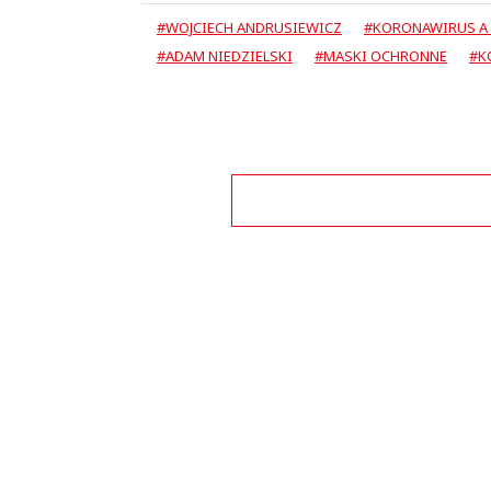
#WOJCIECH ANDRUSIEWICZ
#KORONAWIRUS A 
#ADAM NIEDZIELSKI
#MASKI OCHRONNE
#K
This commen
Nosząc maseczkę, na której jest sporo bakterii sam sie