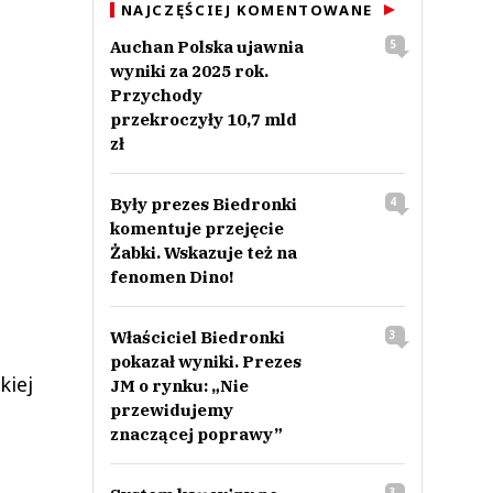
NAJCZĘŚCIEJ KOMENTOWANE
Auchan Polska ujawnia
5
wyniki za 2025 rok.
Przychody
przekroczyły 10,7 mld
zł
Były prezes Biedronki
4
komentuje przejęcie
Żabki. Wskazuje też na
fenomen Dino!
Właściciel Biedronki
3
pokazał wyniki. Prezes
kiej
JM o rynku: „Nie
przewidujemy
znaczącej poprawy”
3