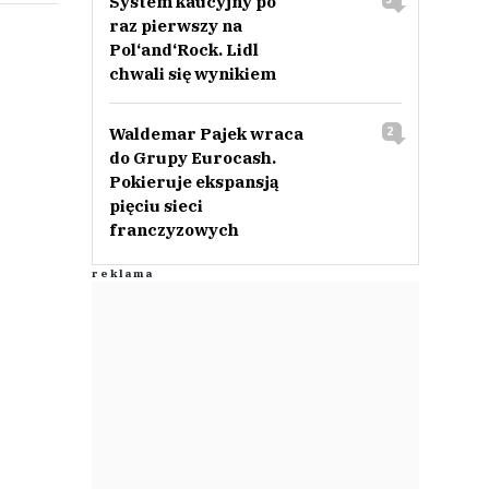
System kaucyjny po
raz pierwszy na
Pol‘and‘Rock. Lidl
chwali się wynikiem
Waldemar Pajek wraca
2
do Grupy Eurocash.
Pokieruje ekspansją
pięciu sieci
franczyzowych
tokiem