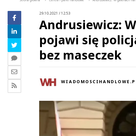
Strona główna
Centra i parki handlowe
Andrusiewicz: W galeriach han
>
>
29.10.2021 / 12:53
Andrusiewicz: W
pojawi się polic
bez maseczek
WIADOMOSCIHANDLOWE.P