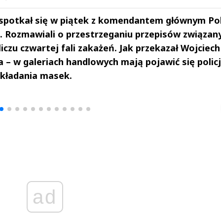
 spotkał się w piątek z komendantem głównym Poli
. Rozmawiali o przestrzeganiu przepisów związan
czu czwartej fali zakażeń. Jak przekazał Wojciech
 – w galeriach handlowych mają pojawić się policj
akładania masek.
drzej
Michał Stężalski
FineDiningWe
▶
▶
ad