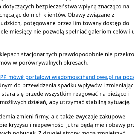
zeń dotyczących bezpieczeństwa wpłyną znacząco na
chęcając do nich klientów. Obawy związane z
ludzkich, potęgowane przez limitowany dostęp do
le miesięcy nie pozwolą spełniać galeriom celów i 
sklepach stacjonarnych prawdopodobnie nie przekr
iomów w porównywalnych okresach.
LPP mówił portalowi wiadomoscihandlowe.pl na poc
udnym do przewidzenia spadku wpływów i zmieniające
a stara się przede wszystkim reagować na bieżąco i
możliwych działań, aby utrzymać stabilną sytuację.
demia zmieni firmy, ale także zwyczaje zakupowe
obie kryzysu i niepewności jutra będą mieli obawy pr
wych pobudek. Z drugiej strony mogą zmniejszyć