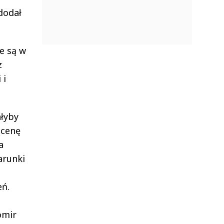
dodał
e są w
z
 i
ałyby
 cenę
a
arunki
eń.
omir