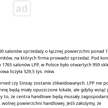
ad
00 salonów sprzedaży o łącznej powierzchni ponad 
ynków, na których firma prowadzi sprzedaż. Pod kon
ło 1765 salonów LPP, w Polsce było otwartych 959 sk
owa liczyła 529,5 tys. mkw.
rved czy Sinsay zostanie zlikwidowanych. LPP nie p
hnię będą miały opuszczone lokale, ale gdyby wziąć
by to, że centra handlowe będą musiały zagospodar
 wolnej powierzchni handlowej. Jeśli założymy, że