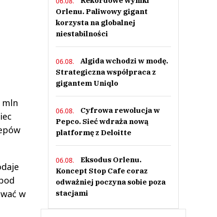
Rekordowe wyniki
06.08.
Orlenu. Paliwowy gigant
korzysta na globalnej
niestabilności
Algida wchodzi w modę.
06.08.
Strategiczna współpraca z
gigantem Uniqlo
1 mln
Cyfrowa rewolucja w
06.08.
iec
Pepco. Sieć wdraża nową
lepów
platformę z Deloitte
Eksodus Orlenu.
06.08.
odaje
Koncept Stop Cafe coraz
 pod
odważniej poczyna sobie poza
ować w
stacjami