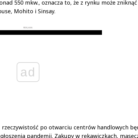
ponad 550 mkw., oznacza to, że z rynku może zniknąć
use, Mohito i Sinsay.
REKLAMA
ad
a rzeczywistość po otwarciu centrów handlowych bę
 ogłoszenia pandemii. Zakupy w rękawiczkach, masec