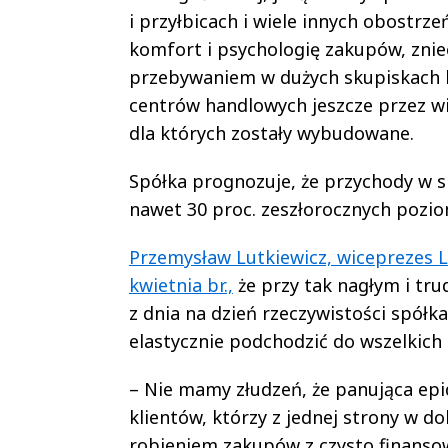
i przyłbicach i wiele innych obostr
komfort i psychologię zakupów, znie
przebywaniem w dużych skupiskach 
centrów handlowych jeszcze przez wie
dla których zostały wybudowane.
Spółka prognozuje, że przychody w 
nawet 30 proc. zeszłorocznych poz
Przemysław Lutkiewicz, wiceprezes 
kwietnia br.,
że przy tak nagłym i tr
z dnia na dzień rzeczywistości spółk
elastycznie podchodzić do wszelkich 
– Nie mamy złudzeń, że panująca epi
klientów, którzy z jednej strony w d
robieniem zakupów z czysto finanso