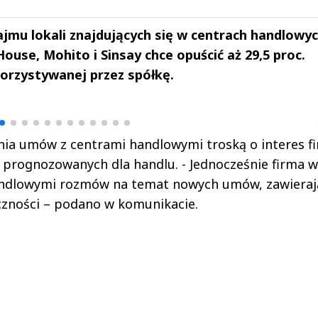
mu lokali znajdujących się w centrach handlowyc
ouse, Mohito i Sinsay chce opuścić aż 29,5 proc.
orzystywanej przez spółkę.
drzej
Michał Stężalski
FineDiningWe
▶
▶
nia umów z centrami handlowymi troską o interes f
 prognozowanych dla handlu. - Jednocześnie firma w
handlowymi rozmów na temat nowych umów, zawieraj
zności – podano w komunikacie.