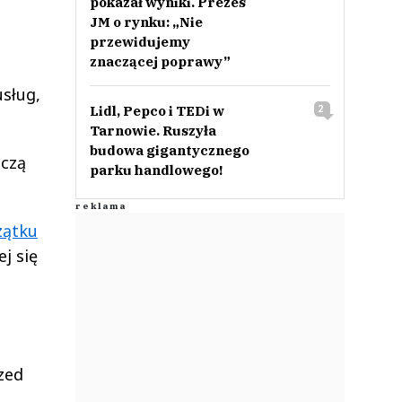
pokazał wyniki. Prezes
JM o rynku: „Nie
przewidujemy
znaczącej poprawy”
usług,
Lidl, Pepco i TEDi w
2
Tarnowie. Ruszyła
budowa gigantycznego
oczą
parku handlowego!
zątku
j się
zed