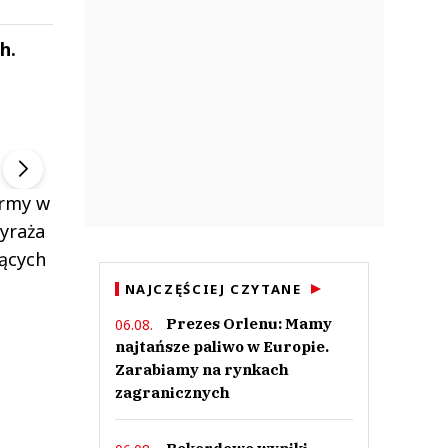
h.
ek
Szefem być Sezon 2
Marcin Przybysz
▶
▶
irmy w
yraża
ących
NAJCZĘŚCIEJ CZYTANE
Prezes Orlenu: Mamy
06.08.
najtańsze paliwo w Europie.
Zarabiamy na rynkach
zagranicznych