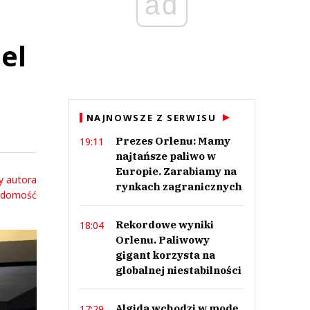
ad
el
NAJNOWSZE Z SERWISU
Prezes Orlenu: Mamy
19:11
najtańsze paliwo w
Europie. Zarabiamy na
y autora
rynkach zagranicznych
adomość
Rekordowe wyniki
18:04
Orlenu. Paliwowy
gigant korzysta na
globalnej niestabilności
Algida wchodzi w modę.
17:29