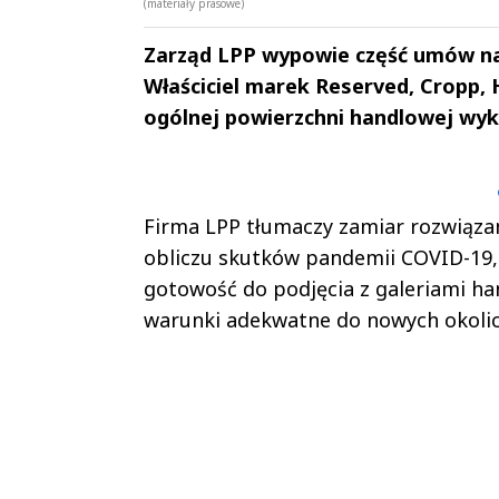
(materiały prasowe)
Zarząd LPP wypowie część umów naj
Właściciel marek Reserved, Cropp, H
ogólnej powierzchni handlowej wyk
Andrzej i Marta
Marta i An
Sterniccy
Sterniccy
▶
▶
Firma LPP tłumaczy zamiar rozwiąza
obliczu skutków pandemii COVID-19,
gotowość do podjęcia z galeriami 
warunki adekwatne do nowych okolic