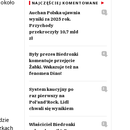
 około
NAJCZĘŚCIEJ KOMENTOWANE
Auchan Polska ujawnia
5
wyniki za 2025 rok.
Przychody
przekroczyły 10,7 mld
zł
Były prezes Biedronki
4
komentuje przejęcie
Żabki. Wskazuje też na
fenomen Dino!
System kaucyjny po
3
raz pierwszy na
Pol‘and‘Rock. Lidl
chwali się wynikiem
dzie
Właściciel Biedronki
3
zkach