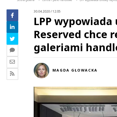
Strona główna
Centra i parki handlowe
LPP wypowiada umowy najmu. 
>
>
30.04.2020 / 12:05
LPP wypowiada 
Reserved chce 
galeriami hand
MAGDA GŁOWACKA