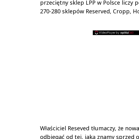
przeciętny sklep LPP w Polsce liczy 
270-280 sklepów Reserved, Cropp, Ho
Właściciel Reseved tłumaczy, że now
odbiegać od tej, jaką znamy sprzed