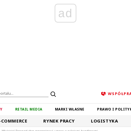
ad
WSPÓŁPR
ZY
RETAIL MEDIA
MARKI WŁASNE
PRAWO I POLITY
-COMMERCE
RYNEK PRACY
LOGISTYKA