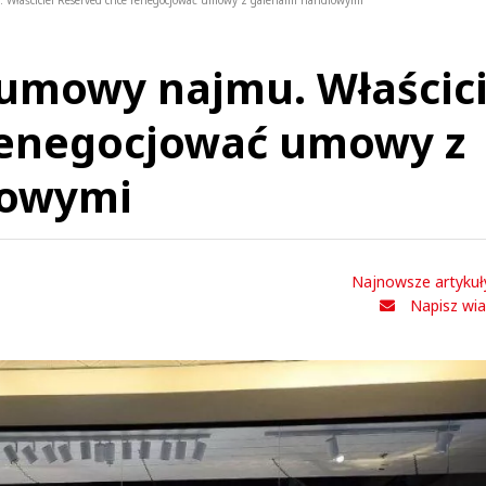
Właściciel Reserved chce renegocjować umowy z galeriami handlowymi
umowy najmu. Właścici
renegocjować umowy z
lowymi
Najnowsze artykuł
Napisz wi