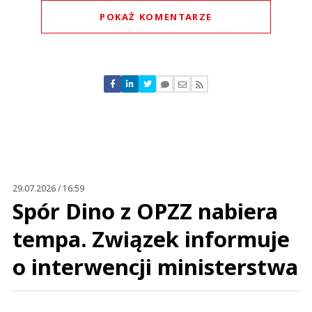
POKAŻ KOMENTARZE
Komentarze (
0
)
Nie znaleziono komentarzy
Zostaw swoje komentarze
Imię (Wymagane)
Anuluj
Prześlij komentarz
29.07.2026 / 16:59
Spór Dino z OPZZ nabiera
tempa. Związek informuje
o interwencji ministerstwa