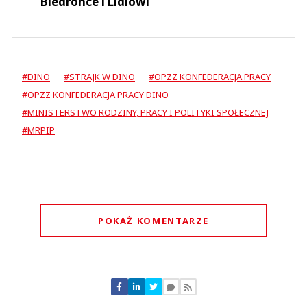
Biedronce i Lidlowi
#DINO
#STRAJK W DINO
#OPZZ KONFEDERACJA PRACY
#OPZZ KONFEDERACJA PRACY DINO
#MINISTERSTWO RODZINY, PRACY I POLITYKI SPOŁECZNEJ
#MRPIP
POKAŻ KOMENTARZE
Komentarze (
0
)
Nie znaleziono komentarzy
Zostaw swoje komentarze