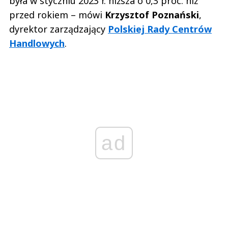
była w styczniu 2023 r. niższa o 0,3 proc. niż
przed rokiem – mówi
Krzysztof Poznański
,
dyrektor zarządzający
Polskiej Rady Centrów
Handlowych
.
ad