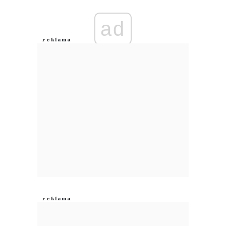
Imię (Wymagane)
ad
Anuluj
Prześlij komentarz