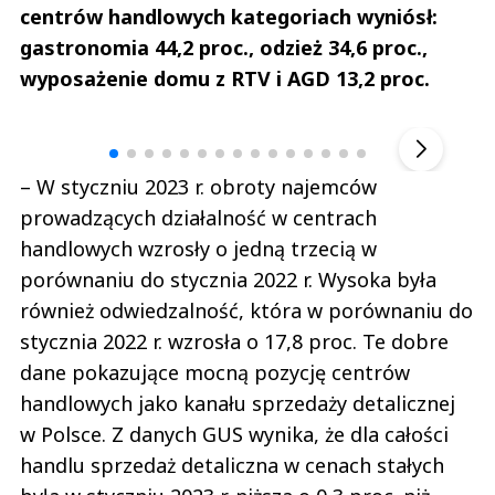
centrów handlowych kategoriach wyniósł:
gastronomia 44,2 proc., odzież 34,6 proc.,
wyposażenie domu z RTV i AGD 13,2 proc.
Andrzej i Marta Sterniccy
Marta i 
▶
– W styczniu 2023 r. obroty najemców
prowadzących działalność w centrach
handlowych wzrosły o jedną trzecią w
porównaniu do stycznia 2022 r. Wysoka była
również odwiedzalność, która w porównaniu do
stycznia 2022 r. wzrosła o 17,8 proc. Te dobre
dane pokazujące mocną pozycję centrów
handlowych jako kanału sprzedaży detalicznej
w Polsce. Z danych GUS wynika, że dla całości
handlu sprzedaż detaliczna w cenach stałych