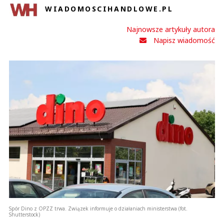
WIADOMOSCIHANDLOWE.PL
Najnowsze artykuły autora
Napisz wiadomość
Spór Dino z OPZZ trwa. Związek informuje o działaniach ministerstwa (fot.
Shutterstock)