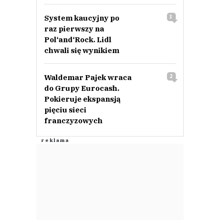
System kaucyjny po
3
raz pierwszy na
Pol‘and‘Rock. Lidl
chwali się wynikiem
Waldemar Pajek wraca
2
do Grupy Eurocash.
Pokieruje ekspansją
pięciu sieci
franczyzowych