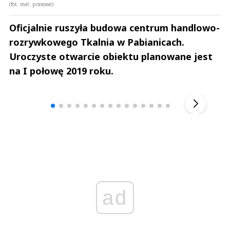
(fot. mat. prasowe)
Oficjalnie ruszyła budowa centrum handlowo-
rozrywkowego Tkalnia w Pabianicach.
Uroczyste otwarcie obiektu planowane jest
na I połowę 2019 roku.
Andrzej i Marta Sterniccy
Marta i 
▶
ad