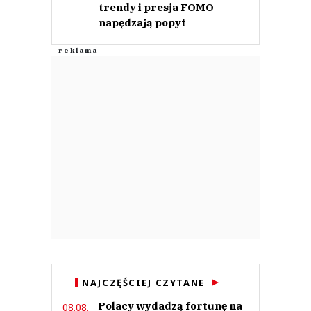
trendy i presja FOMO
napędzają popyt
NAJCZĘŚCIEJ CZYTANE
Polacy wydadzą fortunę na
08.08.