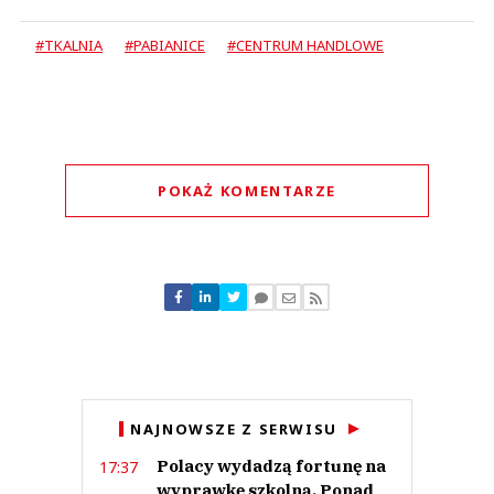
#TKALNIA
#PABIANICE
#CENTRUM HANDLOWE
POKAŻ KOMENTARZE
Komentarze (
0
)
Nie znaleziono komentarzy
Zostaw swoje komentarze
Imię (Wymagane)
Anuluj
NAJNOWSZE Z SERWISU
Prześlij komentarz
Polacy wydadzą fortunę na
17:37
wyprawkę szkolną. Ponad