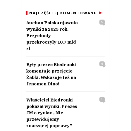
NAJCZĘŚCIEJ KOMENTOWANE
Auchan Polska ujawnia
5
wyniki za 2025 rok.
Przychody
przekroczyły 10,7 mld
zł
Były prezes Biedronki
4
komentuje przejęcie
Żabki. Wskazuje też na
fenomen Dino!
Właściciel Biedronki
3
pokazał wyniki. Prezes
JM o rynku: „Nie
przewidujemy
znaczącej poprawy”