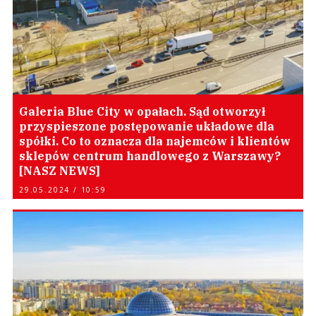
Galeria Blue City w opałach. Sąd otworzył
przyspieszone postępowanie układowe dla
spółki. Co to oznacza dla najemców i klientów
sklepów centrum handlowego z Warszawy?
[NASZ NEWS]
29.05.2024 / 10:59