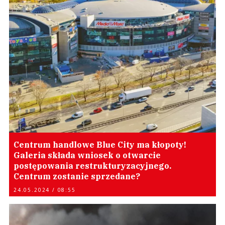
Centrum handlowe Blue City ma kłopoty!
Galeria składa wniosek o otwarcie
postępowania restrukturyzacyjnego.
Centrum zostanie sprzedane?
24.05.2024 / 08:55