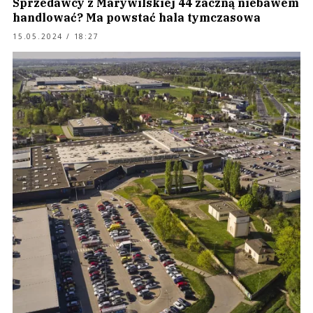
Sprzedawcy z Marywilskiej 44 zaczną niebawem
handlować? Ma powstać hala tymczasowa
15.05.2024 / 18:27