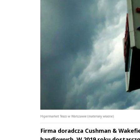
Hipermarket Tesco w Warszawie (materiały własne)
Firma doradcza Cushman & Wakefie
handlowych. W 2019 roku dostarczo