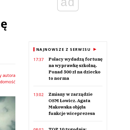
ad
ię
NAJNOWSZE Z SERWISU
Polacy wydadzą fortunę
17:37
na wyprawkę szkolną.
Ponad 500 zł na dziecko
y autora
to norma
adomość
Zmiany w zarządzie
13:02
OSM Łowicz. Agata
Makowska objęła
funkcje wiceprezesa
TOP 10 tygodnia:
08:02