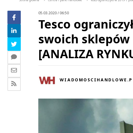
Strona główna
Centra i parki handlowe
Tesco ograniczyło w 2019 r. 
>
>
05.03.2020 / 06:50
Tesco ograniczył
swoich sklepów 
[ANALIZA RYNK
WIADOMOSCIHANDLOWE.P