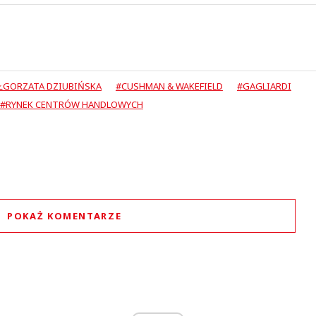
ŁGORZATA DZIUBIŃSKA
#CUSHMAN & WAKEFIELD
#GAGLIARDI
#RYNEK CENTRÓW HANDLOWYCH
POKAŻ KOMENTARZE
Komentarze (
0
)
Nie znaleziono komentarzy
staw swoje komentarze
Imię (Wymagane)