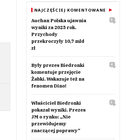
NAJCZĘŚCIEJ KOMENTOWANE
Auchan Polska ujawnia
5
wyniki za 2025 rok.
Przychody
przekroczyły 10,7 mld
zł
Były prezes Biedronki
4
komentuje przejęcie
Żabki. Wskazuje też na
fenomen Dino!
Właściciel Biedronki
3
pokazał wyniki. Prezes
JM o rynku: „Nie
przewidujemy
znaczącej poprawy”