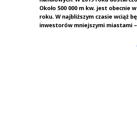
Około 500 000 m kw. jest obecnie w
roku. W najbliższym czasie wciąż
inwestorów mniejszymi miastami – 
Andrzej i Marta
Marta i An
Sterniccy
Sterniccy
▶
▶