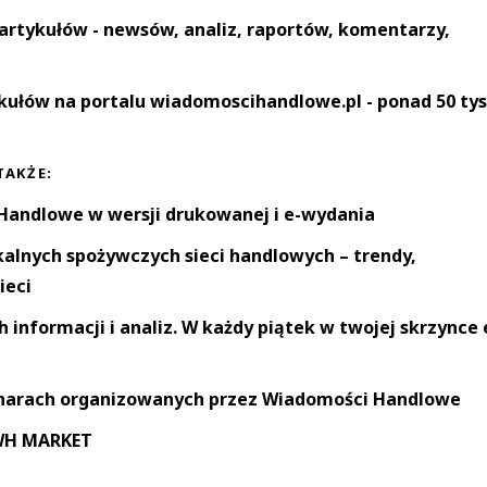
artykułów - newsów, analiz, raportów, komentarzy,
kułów na portalu wiadomoscihandlowe.pl - ponad 50 tys
TAKŻE:
andlowe w wersji drukowanej i e-wydania
okalnych spożywczych sieci handlowych – trendy,
ieci
informacji i analiz. W każdy piątek w twojej skrzynce 
narach organizowanych przez Wiadomości Handlowe
 WH MARKET