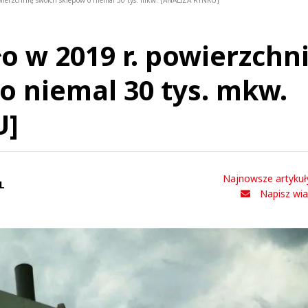
powierzchnię swoich sklepów o niemal 30 tys. mkw. [ANALIZA RYNKU]
o w 2019 r. powierzchn
o niemal 30 tys. mkw.
U]
Najnowsze artykuł
L
Napisz wi