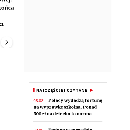
 końca
i.
ek
Szefem być Sezon 2
Marcin Przybysz
▶
▶
NAJCZĘŚCIEJ CZYTANE
Polacy wydadzą fortunę
08.08.
na wyprawkę szkolną. Ponad
500 zł na dziecko to norma
Zmiany w zarządzie