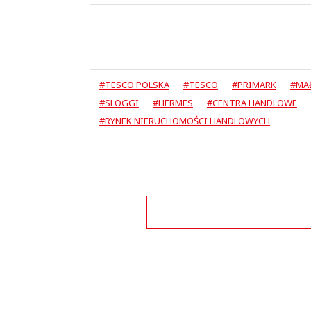
#TESCO POLSKA
#TESCO
#PRIMARK
#MA
#SLOGGI
#HERMES
#CENTRA HANDLOWE
#RYNEK NIERUCHOMOŚCI HANDLOWYCH
Zo