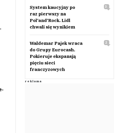
System kaucyjny po
3
raz pierwszy na
Pol‘and‘Rock. Lidl
chwali się wynikiem
.
Waldemar Pajek wraca
2
do Grupy Eurocash.
Pokieruje ekspansją
pięciu sieci
franczyzowych
e-