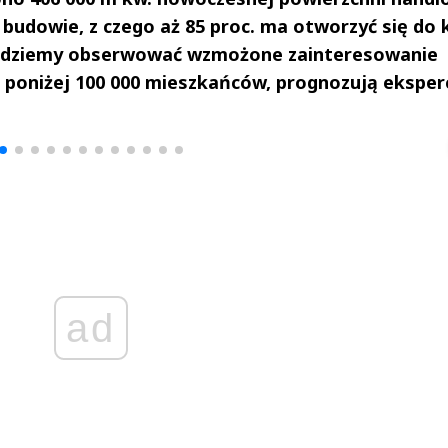
 budowie, z czego aż 85 proc. ma otworzyć się do
 będziemy obserwować wzmożone zainteresowanie
poniżej 100 000 mieszkańców, prognozują eksperc
drzej
Michał Stężalski
FineDiningWe
▶
▶
ad