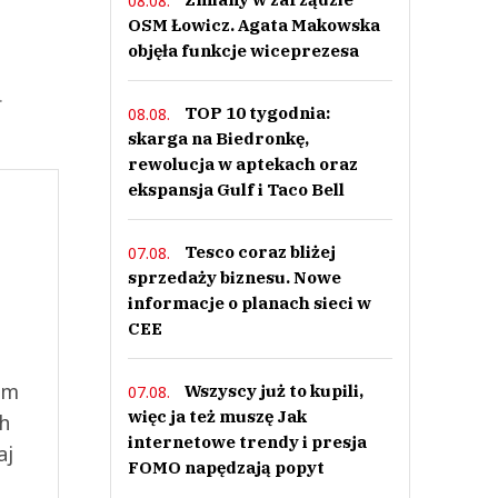
08.08.
OSM Łowicz. Agata Makowska
objęła funkcje wiceprezesa
.
TOP 10 tygodnia:
08.08.
skarga na Biedronkę,
rewolucja w aptekach oraz
ekspansja Gulf i Taco Bell
Tesco coraz bliżej
07.08.
sprzedaży biznesu. Nowe
informacje o planach sieci w
CEE
ym
Wszyscy już to kupili,
07.08.
więc ja też muszę Jak
ch
internetowe trendy i presja
aj
FOMO napędzają popyt