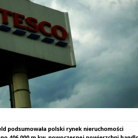
ld podsumowała polski rynek nieruchomości
no 406 000 m kw. nowoczesnej powierzchni handl