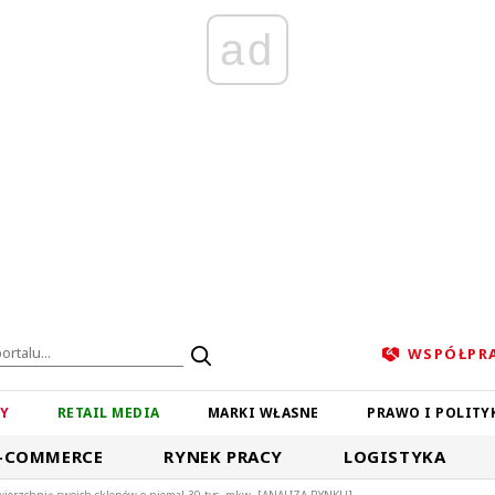
ad
WSPÓŁPR
ZY
RETAIL MEDIA
MARKI WŁASNE
PRAWO I POLITY
-COMMERCE
RYNEK PRACY
LOGISTYKA