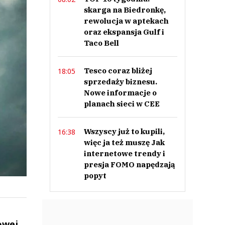
skarga na Biedronkę,
rewolucja w aptekach
oraz ekspansja Gulf i
Taco Bell
Tesco coraz bliżej
18:05
sprzedaży biznesu.
Nowe informacje o
planach sieci w CEE
Wszyscy już to kupili,
16:38
więc ja też muszę Jak
internetowe trendy i
presja FOMO napędzają
popyt
owej.