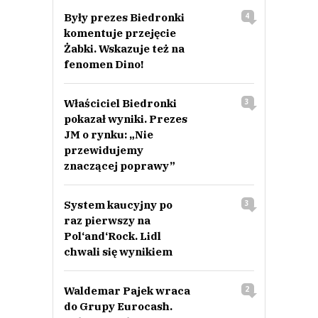
Były prezes Biedronki
4
komentuje przejęcie
Żabki. Wskazuje też na
fenomen Dino!
Właściciel Biedronki
3
pokazał wyniki. Prezes
JM o rynku: „Nie
przewidujemy
znaczącej poprawy”
System kaucyjny po
3
raz pierwszy na
Pol‘and‘Rock. Lidl
chwali się wynikiem
Waldemar Pajek wraca
2
do Grupy Eurocash.