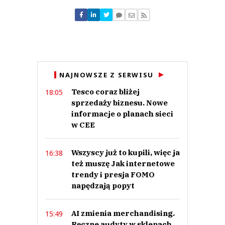
piotrek pan
19.02.2020 / 20:31
NAJNOWSZE Z SERWISU
This comment was minimized by the moderator on the site
Tesco coraz bliżej
18:05
Inwestor się wycofał. (fragment komentarza niezgodny z regulaminem
forum) z tego będzie.
sprzedaży biznesu. Nowe
piotrek pan
informacje o planach sieci
Odpowiedz
w CEE
0
0
Wszyscy już to kupili, więc ja
16:38
też muszę Jak internetowe
trendy i presja FOMO
napędzają popyt
AI zmienia merchandising.
15:49
CudnyAdam
10.12.2019 / 08:04
Ręczne audyty w sklepach