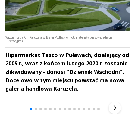
Wizualizacja CH Karuzela w Białej Podlaskiej (fot. materiały prasowe/zdjęcie
ilustracyjne)
Hipermarket Tesco w Puławach, działający od
2009 r., wraz z końcem lutego 2020 r. zostanie
zlikwidowany - donosi "Dziennik Wschodni".
Docelowo w tym miejscu powstać ma nowa
galeria handlowa Karuzela.
Andrzej i Marta Sterniccy
Marta i 
▶