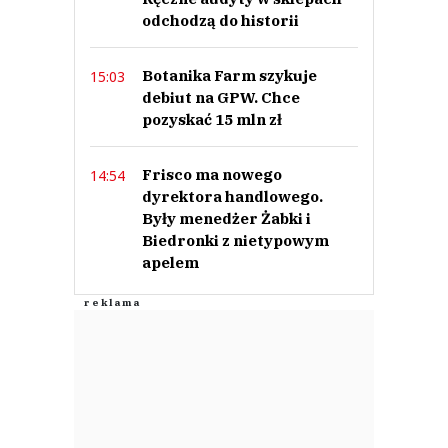
This comment was minimized by the moderator on the site
odchodzą do historii
może w końcu powstanie jakieś normalne kino, chociaż szanse są mizerne.
To w Puławach nie nadaje się do użytku. Jako relikt minionej epoki spełnia
Botanika Farm szykuje
15:03
się fantastycznie.
debiut na GPW. Chce
CudnyAdam
Odpowiedz
pozyskać 15 mln zł
0
Frisco ma nowego
14:54
0
dyrektora handlowego.
Były menedżer Żabki i
Nie znaleziono komentarzy
Zostaw swoje komentarze
Biedronki z nietypowym
Imię (Wymagane)
apelem
Anuluj
Prześlij komentarz