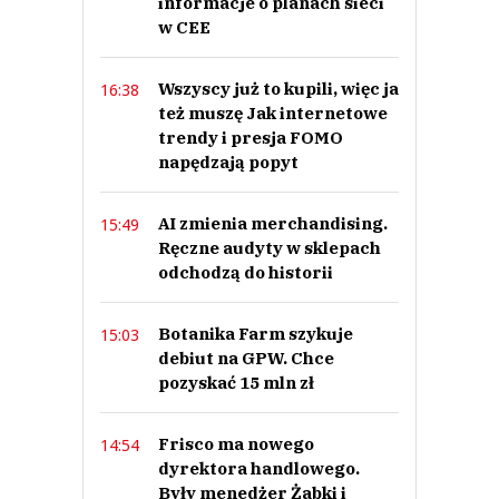
informacje o planach sieci
w CEE
Wszyscy już to kupili, więc ja
16:38
też muszę Jak internetowe
trendy i presja FOMO
napędzają popyt
AI zmienia merchandising.
15:49
Ręczne audyty w sklepach
odchodzą do historii
Botanika Farm szykuje
15:03
debiut na GPW. Chce
pozyskać 15 mln zł
Frisco ma nowego
14:54
dyrektora handlowego.
Były menedżer Żabki i