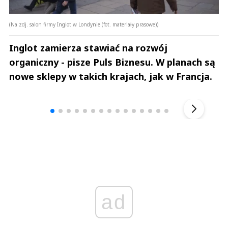
(Na zdj. salon firmy Inglot w Londynie (fot. materiały prasowe))
Inglot zamierza stawiać na rozwój
organiczny - pisze Puls Biznesu. W planach są
nowe sklepy w takich krajach, jak w Francja.
Andrzej i Marta Sterniccy
Marta i 
▶
ad