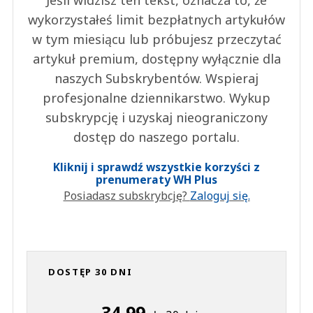
Jeśli widzisz ten tekst, oznacza to, że
wykorzystałeś limit bezpłatnych artykułów
w tym miesiącu lub próbujesz przeczytać
artykuł premium, dostępny wyłącznie dla
naszych Subskrybentów. Wspieraj
profesjonalne dziennikarstwo. Wykup
subskrypcję i uzyskaj nieograniczony
dostęp do naszego portalu.
Kliknij i sprawdź wszystkie korzyści z
prenumeraty WH Plus
Posiadasz subskrybcję?
Zaloguj się.
DOSTĘP 30 DNI
34,99