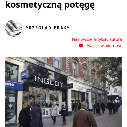
kosmetyczną potęgę
PRZEGLĄD PRASY
Najnowsze artykuły autora
Napisz wiadomość