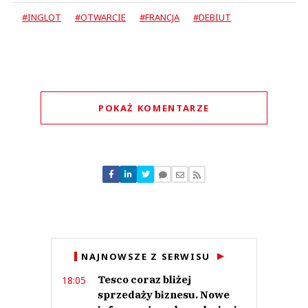
#INGLOT
#OTWARCIE
#FRANCJA
#DEBIUT
POKAŻ KOMENTARZE
Komentarze (
0
)
Nie znaleziono komentarzy
Zostaw swoje komentarze
Imię (Wymagane)
Anuluj
NAJNOWSZE Z SERWISU
Prześlij komentarz
Tesco coraz bliżej
18:05
sprzedaży biznesu. Nowe