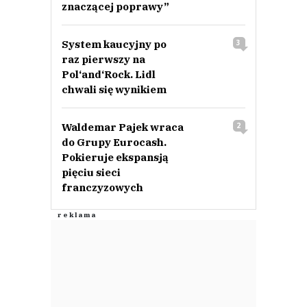
znaczącej poprawy”
System kaucyjny po
3
raz pierwszy na
Pol‘and‘Rock. Lidl
chwali się wynikiem
Waldemar Pajek wraca
2
do Grupy Eurocash.
Pokieruje ekspansją
pięciu sieci
franczyzowych