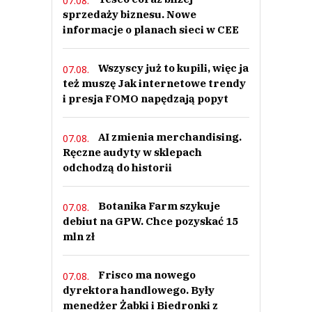
07.08.
sprzedaży biznesu. Nowe
informacje o planach sieci w CEE
Wszyscy już to kupili, więc ja
07.08.
też muszę Jak internetowe trendy
i presja FOMO napędzają popyt
AI zmienia merchandising.
07.08.
Ręczne audyty w sklepach
odchodzą do historii
Botanika Farm szykuje
07.08.
debiut na GPW. Chce pozyskać 15
mln zł
Frisco ma nowego
07.08.
dyrektora handlowego. Były
menedżer Żabki i Biedronki z