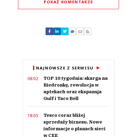
POKAŻ KOMENTARZE
Komentarze (
0
)
Nie znaleziono komentarzy
Zostaw swoje komentarze
Imię (Wymagane)
Anuluj
NAJNOWSZE Z SERWISU
Prześlij komentarz
TOP 10 tygodnia: skarga na
08:02
Biedronkę, rewolucja w
aptekach oraz ekspansja
Gulf i Taco Bell
Tesco coraz bliżej
18:05
sprzedaży biznesu. Nowe
informacje o planach sieci
w CEE