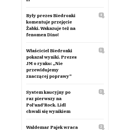
Były prezes Biedronki
4
komentuje przejęcie
Żabki. Wskazuje też na
fenomen Dino!
Właściciel Biedronki
3
pokazał wyniki. Prezes
JM o rynku: „Nie
przewidujemy
znaczącej poprawy”
System kaucyjny po
3
raz pierwszy na
Pol‘and‘Rock. Lidl
chwali się wynikiem
Waldemar Pajek wraca
2