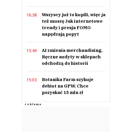
Wszyscy już to kupili, więc ja
16:38
też muszę Jak internetowe
trendy i presja FOMO
napędzają popyt
AI zmienia merchandising.
15:49
Ręczne audyty w sklepach
odchodzą do historii
Botanika Farm szykuje
15:03
debiut na GPW. Chce
pozyskać 15 mln zł