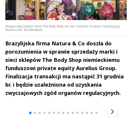
Nowym właścicielem marki The Body Shop ma być niemiecki fundusz inwestycyjny
Aurelius (fot. Shutterstock)
Brazylijska firma Natura & Co doszła do
porozumienia w sprawie sprzedaży marki i
sieci sklepów The Body Shop niemieckiemu
funduszowi private equity Aurelius Group.
Finalizacja transakcji ma nastąpić 31 grudnia
br. i będzie uzależniona od uzyskania
zwyczajowych zgód organów regulacyjnych.
Andrzej i Marta Sterniccy
Marta i 
▶