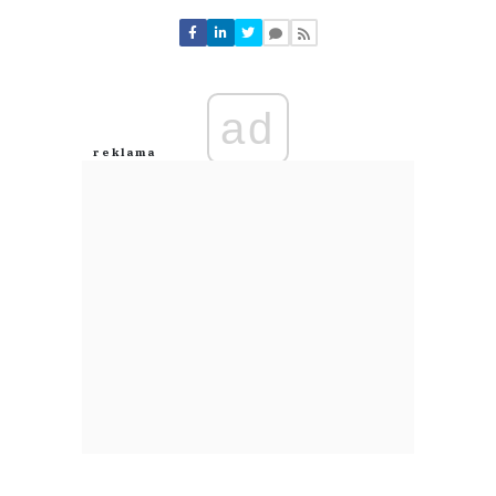
Nie znaleziono komentarzy
Zostaw swoje komentarze
Imię (Wymagane)
ad
Anuluj
Prześlij komentarz