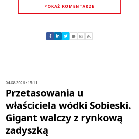
POKAŻ KOMENTARZE
Komentarze (
1
)
niecierpliwy klient
24.10.2022 / 20:25
This comment was minimized by the moderator on the site
04.08.2026 / 15:11
Kiedy wreszcie DM będzie w Wielkpolsce???
Przetasowania u
niecierpliwy klient
Odpowiedz
właściciela wódki Sobieski.
0
Gigant walczy z rynkową
0
zadyszką
Nie znaleziono komentarzy
Zostaw swoje komentarze
Imię (Wymagane)