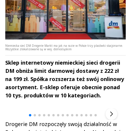
Niemiecka sieć DM Drogerie Markt ma jak na razie w Polsce trzy placówki stacjonarne.
Wszystkie zlokalizowane są w woj. dolnośląskim
Sklep internetowy niemieckiej sieci drogerii
DM obniża limit darmowej dostawy z 222 zł
na 199 zł. Spółka rozszerza też swój onlinowy
asortyment. E-sklep oferuje obecnie ponad
10 tys. produktów w 10 kategoriach.
Andrzej i Marta Sterniccy
Marta i 
▶
Drogerie DM rozpoczęły swoją działalność w