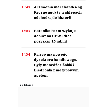
AI zmienia merchandising.
15:49
Ręczne audyty w sklepach
odchodzą do historii
Botanika Farm szykuje
15:03
debiut na GPW. Chce
pozyskać 15 mln zł
Frisco ma nowego
14:54
dyrektora handlowego.
Były menedżer Żabki i
Biedronki z nietypowym
apelem