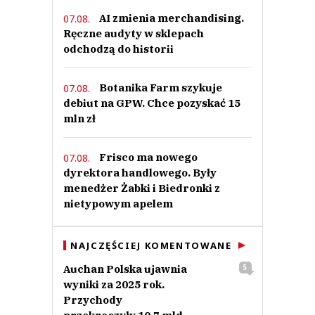
AI zmienia merchandising.
07.08.
Ręczne audyty w sklepach
odchodzą do historii
Botanika Farm szykuje
07.08.
debiut na GPW. Chce pozyskać 15
mln zł
Frisco ma nowego
07.08.
dyrektora handlowego. Były
menedżer Żabki i Biedronki z
nietypowym apelem
NAJCZĘŚCIEJ KOMENTOWANE
Auchan Polska ujawnia
5
wyniki za 2025 rok.
Przychody