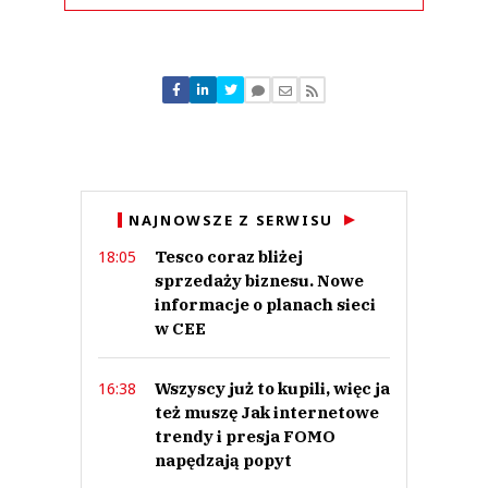
Komentarze (
0
)
Nie znaleziono komentarzy
Zostaw swoje komentarze
Imię (Wymagane)
Anuluj
NAJNOWSZE Z SERWISU
Prześlij komentarz
Tesco coraz bliżej
18:05
sprzedaży biznesu. Nowe
informacje o planach sieci
w CEE
Wszyscy już to kupili, więc ja
16:38
też muszę Jak internetowe
trendy i presja FOMO
napędzają popyt