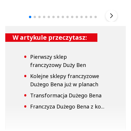
Andrzej i Marta Sterniccy
Marta i 
▶
W artykule przeczytasz:
Pierwszy sklep
franczyzowy Duży Ben
Kolejne sklepy franczyzowe
Dużego Bena już w planach
Transformacja Dużego Bena
Franczyza Dużego Bena z ko...