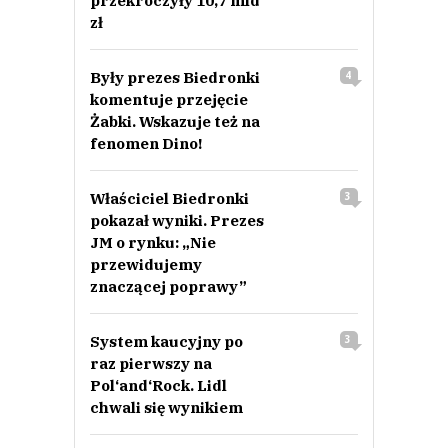
przekroczyły 10,7 mld
zł
Były prezes Biedronki
4
komentuje przejęcie
Żabki. Wskazuje też na
fenomen Dino!
Właściciel Biedronki
3
pokazał wyniki. Prezes
JM o rynku: „Nie
przewidujemy
znaczącej poprawy”
System kaucyjny po
3
raz pierwszy na
Pol‘and‘Rock. Lidl
chwali się wynikiem