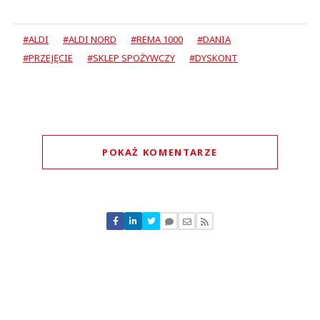
#ALDI
#ALDI NORD
#REMA 1000
#DANIA
#PRZEJĘCIE
#SKLEP SPOŻYWCZY
#DYSKONT
POKAŻ KOMENTARZE
Komentarze (
0
)
Nie znaleziono komentarzy
Zostaw swoje komentarze
Imię (Wymagane)
Anuluj