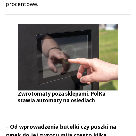
procentowe.
Zwrotomaty poza sklepami. PolKa
stawia automaty na osiedlach
–
Od wprowadzenia butelki czy puszki na
rynek do jej zwrotu mija często kilka