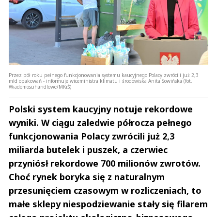
Przez pół roku pełnego funkcjonowania systemu kaucyjnego Polacy zwrócili już 2,3
mld opakowań - informuje wiceministra klimatu i środowiska Anita Sowińska (fot.
Wiadomoscihandlowe/MKiŚ)
Polski system kaucyjny notuje rekordowe
wyniki. W ciągu zaledwie półrocza pełnego
funkcjonowania Polacy zwrócili już 2,3
miliarda butelek i puszek, a czerwiec
przyniósł rekordowe 700 milionów zwrotów.
Choć rynek boryka się z naturalnym
przesunięciem czasowym w rozliczeniach, to
małe sklepy niespodziewanie stały się filarem