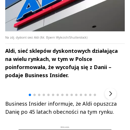
Na zdj. dyskont sieci Aldi (fot. Bjoern Wylezich/Shutterstock)
Aldi, sieć sklepów dyskontowych działająca
na wielu rynkach, w tym w Polsce
poinformowała, że wycofują się z Danii –
podaje Business Insider.
Andrzej i Marta Sterniccy
Marta i 
▶
Business Insider informuje, że Aldi opuszcza
Danię po 45 latach obecności na tym rynku.
REKLAMA