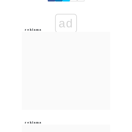
Zostaw swoje komentarze
Imię (Wymagane)
ad
Anuluj
Prześlij komentarz