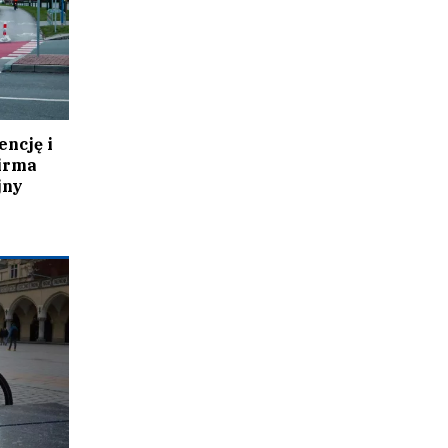
ncję i
irma
jny