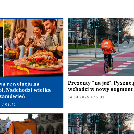
Prezenty "na już". Pyszne.
a rewolucja na
wchodzi w nowy segment
pl. Nadchodzi wielka
 zamówień
04.04.2026 / 15:31
 / 09:12