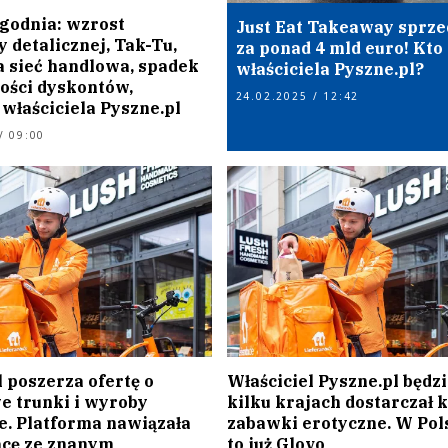
ygodnia: wzrost
Just Eat Takeaway sprz
 detalicznej, Tak-Tu,
za ponad 4 mld euro! Kto 
a sieć handlowa, spadek
właściciela Pyszne.pl?
ości dyskontów,
24.02.2025 / 12:42
właściciela Pyszne.pl
/ 09:00
 poszerza ofertę o
Właściciel Pyszne.pl będz
e trunki i wyroby
kilku krajach dostarczał 
e. Platforma nawiązała
zabawki erotyczne. W Pol
cę ze znanym
to już Glovo