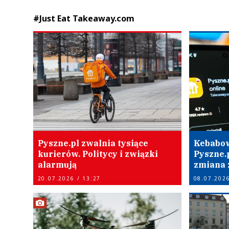
#Just Eat Takeaway.com
Pyszne.pl zwalnia tysiące
Kebabow
kurierów. Politycy i związki
Pyszne.
alarmują
zmiana
20.07.2026 / 13:27
08.07.2026