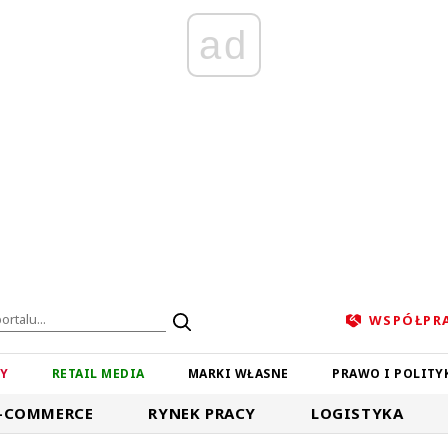
ad
WSPÓŁPR
ZY
RETAIL MEDIA
MARKI WŁASNE
PRAWO I POLITY
-COMMERCE
RYNEK PRACY
LOGISTYKA