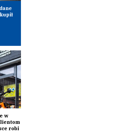
edane
kupił
ie w
klientom
sce robi