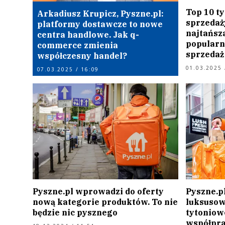
Top 10 t
Arkadiusz Krupicz, Pyszne.pl:
sprzedaży
platformy dostawcze to nowe
najtańsz
centra handlowe. Jak q-
popularn
commerce zmienia
sprzedaż 
współczesny handel?
01.03.2025 
07.03.2025 / 16:09
Pyszne.pl wprowadzi do oferty
Pyszne.pl
nową kategorie produktów. To nie
luksusow
będzie nic pysznego
tytoniow
współpra