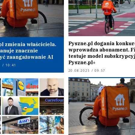
Pyszne.pl dogania konkure
l zmienia właściciela.
wprowadza abonament. F
anuje znacznie
testuje model subskrypcy
yć zaangażowanie AI
Pyszne.pl+
 / 10:41
20.08.2025 / 09:57