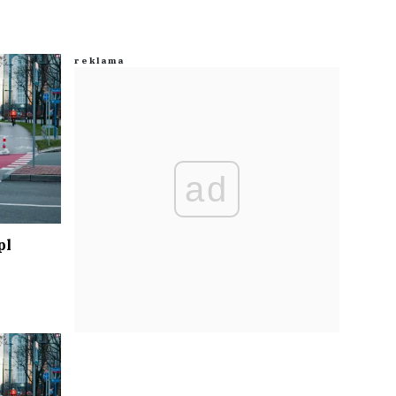
ad
pl