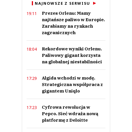
NAJNOWSZE Z SERWISU
Prezes Orlenu: Mamy
19:11
najtańsze paliwo w Europie.
Zarabiamy na rynkach
zagranicznych
Rekordowe wyniki Orlenu.
18:04
Paliwowy gigant korzysta
na globalnej niestabilności
Algida wchodzi w modę.
17:29
Strategiczna współpraca z
gigantem Uniqlo
Cyfrowa rewolucja w
17:23
Pepco. Sieć wdraża nową
platformę z Deloitte