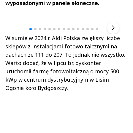
wyposażonymi w panele słoneczne.
Andrzej i Marta Sterniccy
Marta i 
▶
W sumie w 2024 r. Aldi Polska zwiększy liczbę
sklepów z instalacjami fotowoltaicznymi na
dachach ze 111 do 207. To jednak nie wszystko.
Warto dodać, że w lipcu br. dyskonter
uruchomił farmę fotowoltaiczną o mocy 500
kWp w centrum dystrybucyjnym w Lisim
Ogonie koło Bydgoszczy.