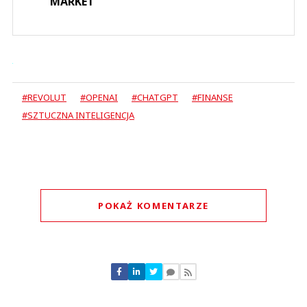
MARKET
#REVOLUT
#OPENAI
#CHATGPT
#FINANSE
#SZTUCZNA INTELIGENCJA
POKAŻ KOMENTARZE
Komentarze (
0
)
Nie znaleziono komentarzy
Zostaw swoje komentarze
Imię (Wymagane)