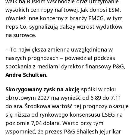
walk na Bliskim Wschodzie oraz utrzymanie
wysokich cen ropy naftowej. Jak donosi ESM,
również inne koncerny z branży FMCG, w tym
PepsiCo, sygnalizują dalszy wzrost wydatków
na surowce.
– To największa zmienna uwzględniona w
naszych prognozach – powiedział podczas
spotkania z mediami dyrektor finansowy P&G,
Andre Schulten
.
Skorygowany zysk na akcję
spółki w roku
obrotowym 2027 ma wynieść od 6,89 do 7,11
dolara. Środkowa wartość tej prognozy okazuje
się niższa od rynkowego konsensusu LSEG na
poziomie 7,04 dolara. Warto przy tym
wspomnieć, że prezes P&G Shailesh Jejurikar