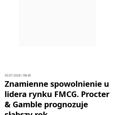
30.07.2026 / 08:45
Znamienne spowolnienie u
lidera rynku FMCG. Procter
& Gamble prognozuje
słabszy rok