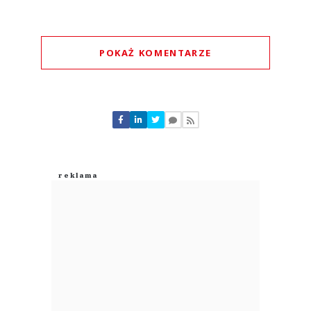
POKAŻ KOMENTARZE
Komentarze (
0
)
Nie znaleziono komentarzy
Zostaw swoje komentarze
Imię (Wymagane)
Anuluj
Prześlij komentarz