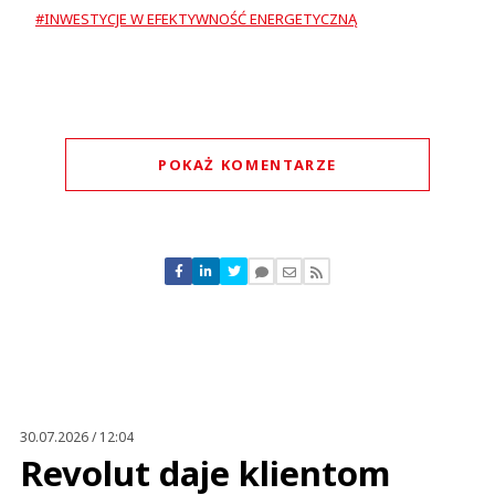
#INWESTYCJE W EFEKTYWNOŚĆ ENERGETYCZNĄ
POKAŻ KOMENTARZE
Komentarze (
0
)
Nie znaleziono komentarzy
Zostaw swoje komentarze
Imię (Wymagane)
Anuluj
Prześlij komentarz
30.07.2026 / 12:04
Revolut daje klientom