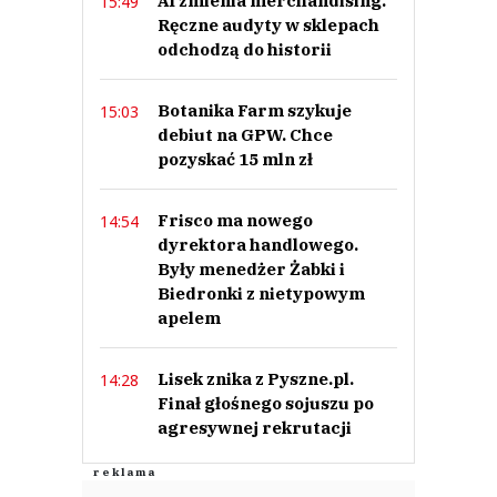
AI zmienia merchandising.
15:49
Ręczne audyty w sklepach
odchodzą do historii
Botanika Farm szykuje
15:03
debiut na GPW. Chce
pozyskać 15 mln zł
Frisco ma nowego
14:54
dyrektora handlowego.
Były menedżer Żabki i
Biedronki z nietypowym
apelem
Lisek znika z Pyszne.pl.
14:28
Finał głośnego sojuszu po
agresywnej rekrutacji