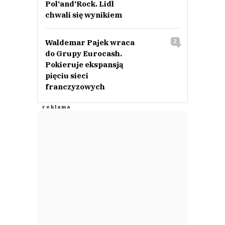
Pol‘and‘Rock. Lidl
chwali się wynikiem
Waldemar Pajek wraca
2
do Grupy Eurocash.
Pokieruje ekspansją
pięciu sieci
franczyzowych