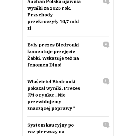
Auchan Polska ujawnia
5
wyniki za 2025 rok.
Przychody
przekroczyły 10,7 mld
zł
Były prezes Biedronki
4
komentuje przejęcie
Żabki. Wskazuje też na
fenomen Dino!
Właściciel Biedronki
3
pokazał wyniki. Prezes
JM o rynku: „Nie
przewidujemy
znaczącej poprawy”
System kaucyjny po
3
raz pierwszy na