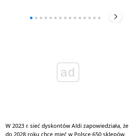
Andrzej i Marta Sterniccy
Marta i 
▶
ad
W 2023 r. sieć dyskontów Aldi zapowiedziała, że
do 2028 roku chce mieć w Polsce 650 sklepów,