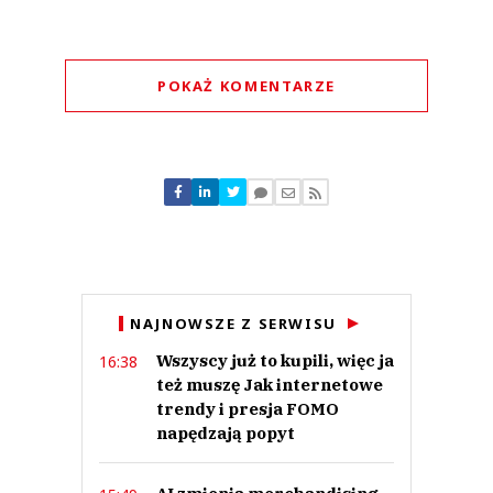
POKAŻ KOMENTARZE
Komentarze (
0
)
Nie znaleziono komentarzy
Zostaw swoje komentarze
Imię (Wymagane)
Anuluj
NAJNOWSZE Z SERWISU
Prześlij komentarz
Wszyscy już to kupili, więc ja
16:38
też muszę Jak internetowe
trendy i presja FOMO
napędzają popyt