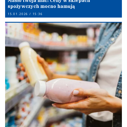
Masło twoja mać! Ceny w sklepach
spożywczych mocno hamują
15.01.2026 / 15:36