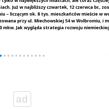
e tylko w największych miastach, ale coraz częście
ach. Już w najbliższy czwartek, 12 czerwca br., zo
u – liczącym ok. 8 tys. mieszkańców mieście w wo
zowana przy ul. Miechowskiej 54 w Wolbromiu, i 
00 mkw. Jak wygląda strategia rozwoju niemieckie
drzej
Michał Stężalski
FineDiningWe
▶
▶
ad