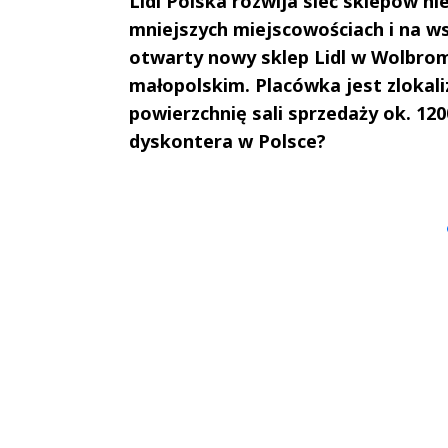
Lidl Polska rozwija sieć sklepów ni
mniejszych miejscowościach i na wsi
otwarty nowy sklep Lidl w Wolbromi
małopolskim. Placówka jest zlokali
powierzchnię sali sprzedaży ok. 12
dyskontera w Polsce?
Andrzej i Marta
Marta i An
Sterniccy
Sterniccy
▶
▶