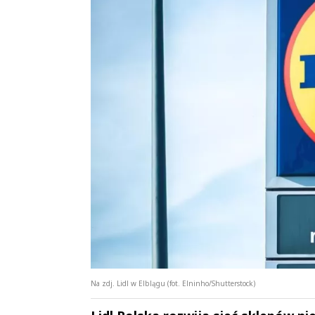
Na zdj. Lidl w Elblągu (fot. Elninho/Shutterstock)