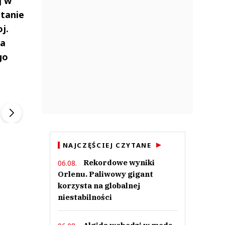
j w
stanie
j.
ma
go
ek
Szefem być Sezon 2
Marcin Przybysz
▶
▶
NAJCZĘŚCIEJ CZYTANE
Rekordowe wyniki
06.08.
Orlenu. Paliwowy gigant
korzysta na globalnej
niestabilności