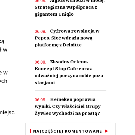
Algida wchodzi w modę.
06.08.
Strategiczna współpraca z
gigantem Uniqlo
Cyfrowa rewolucja w
06.08.
Pepco. Sieć wdraża nową
ką
platformę z Deloitte
ł w
Eksodus Orlenu.
06.08.
Koncept Stop Cafe coraz
e w
odważniej poczyna sobie poza
ych
stacjami
Heineken poprawia
06.08.
wyniki. Czy właściciel Grupy
iejsc.
Żywiec wychodzi na prostą?
NAJCZĘŚCIEJ KOMENTOWANE