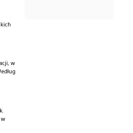
kich
cji, w
Według
k.
 w