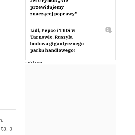
JM o rynku: „Nie
przewidujemy
znaczącej poprawy”
Lidl, Pepco i TEDi w
2
Tarnowie. Ruszyła
budowa gigantycznego
parku handlowego!
h.
ta, a