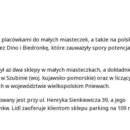
mi placówkami do małych miasteczek, a także na pols
zez Dino i Biedronkę, które zauważyły spory potencja
ył aż dwa sklepy w małych miasteczkach, a dokładni
 w Szubinie (woj. kujawsko-pomorskie) oraz w licząc
ch w województwie wielkopolskim Pniewach.
owany jest przy ul. Henryka Sienkiewicza 39, a jego
kw. Lidl zaoferuje klientom sklepu parking na 109 m