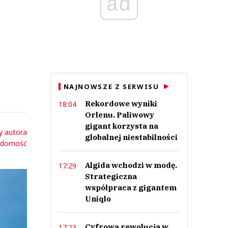
ad
NAJNOWSZE Z SERWISU
Rekordowe wyniki
18:04
Orlenu. Paliwowy
gigant korzysta na
y autora
globalnej niestabilności
adomość
Algida wchodzi w modę.
17:29
Strategiczna
współpraca z gigantem
Uniqlo
Cyfrowa rewolucja w
17:23