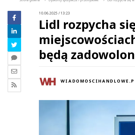
Strona główna
Dyskonty spożywcze i przemysłowe
Lidl rozpycha się 
>
>
10.06.2025 / 13:23
Lidl rozpycha si
miejscowościach
będą zadowolo
WIADOMOSCIHANDLOWE.P