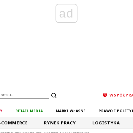
ad
WSPÓŁPR
ZY
RETAIL MEDIA
MARKI WŁASNE
PRAWO I POLITY
-COMMERCE
RYNEK PRACY
LOGISTYKA