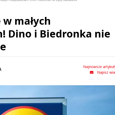
w małych miejscowościach! Dino i Biedronka nie będą zadowolone
ę w małych
! Dino i Biedronka nie
ne
Najnowsze artykuł
L
Napisz wi