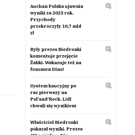
Auchan Polska ujawnia
5
wyniki za 2025 rok.
Przychody
przekroczyły 10,7 mld
zł
Były prezes Biedronki
4
komentuje przejęcie
Żabki. Wskazuje też na
fenomen Dino!
System kaucyjny po
3
raz pierwszy na
Pol‘and‘Rock. Lidl
chwali się wynikiem
Właściciel Biedronki
3
pokazał wyniki. Prezes