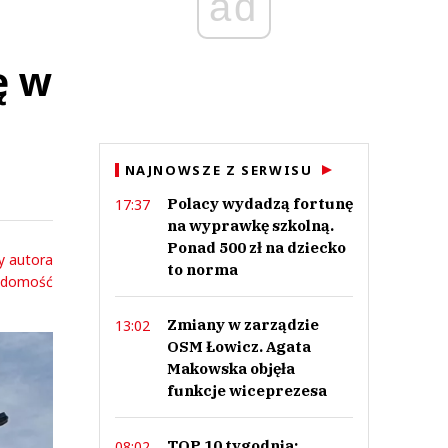
ad
ę w
NAJNOWSZE Z SERWISU
Polacy wydadzą fortunę
17:37
na wyprawkę szkolną.
Ponad 500 zł na dziecko
y autora
to norma
adomość
Zmiany w zarządzie
13:02
OSM Łowicz. Agata
Makowska objęła
funkcje wiceprezesa
TOP 10 tygodnia:
08:02