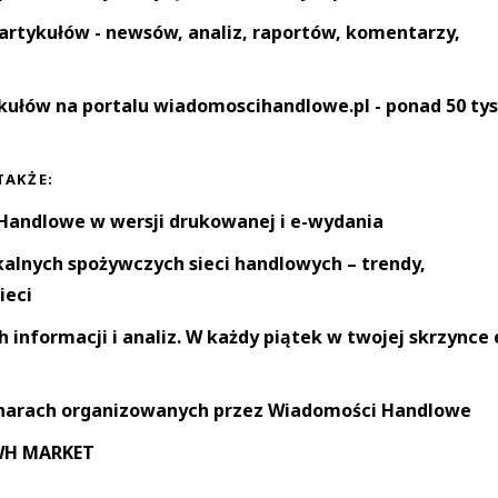
artykułów - newsów, analiz, raportów, komentarzy,
kułów na portalu wiadomoscihandlowe.pl - ponad 50 tys
TAKŻE:
andlowe w wersji drukowanej i e-wydania
okalnych spożywczych sieci handlowych – trendy,
ieci
informacji i analiz. W każdy piątek w twojej skrzynce 
narach organizowanych przez Wiadomości Handlowe
 WH MARKET