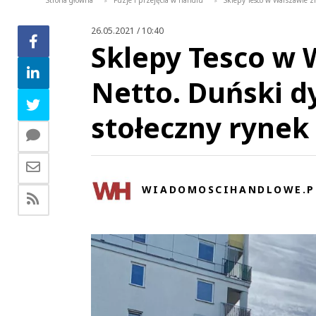
Strona główna
Fuzje i przejęcia w handlu
Sklepy Tesco w Warszawie z
>
>
26.05.2021 / 10:40
Sklepy Tesco w 
Netto. Duński d
stołeczny rynek
WIADOMOSCIHANDLOWE.P