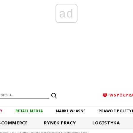
ad
WSPÓŁPR
ZY
RETAIL MEDIA
MARKI WŁASNE
PRAWO I POLITY
-COMMERCE
RYNEK PRACY
LOGISTYKA