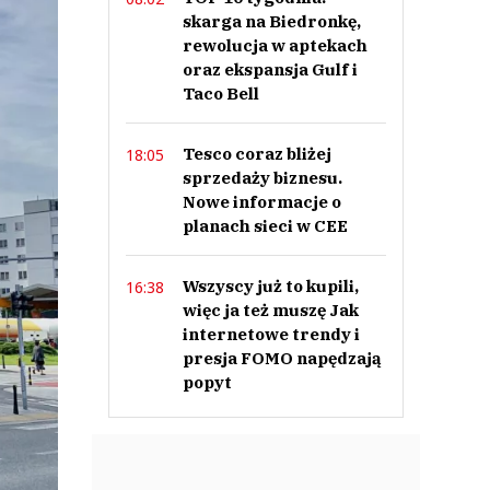
skarga na Biedronkę,
rewolucja w aptekach
oraz ekspansja Gulf i
Taco Bell
Tesco coraz bliżej
18:05
sprzedaży biznesu.
Nowe informacje o
planach sieci w CEE
Wszyscy już to kupili,
16:38
więc ja też muszę Jak
internetowe trendy i
presja FOMO napędzają
popyt