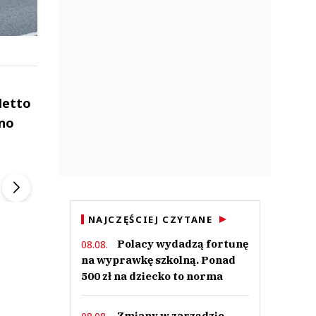
Netto
cno
ek
Szefem być Sezon 2
Marcin Przybysz
▶
▶
NAJCZĘŚCIEJ CZYTANE
Polacy wydadzą fortunę
08.08.
na wyprawkę szkolną. Ponad
500 zł na dziecko to norma
Zmiany w zarządzie