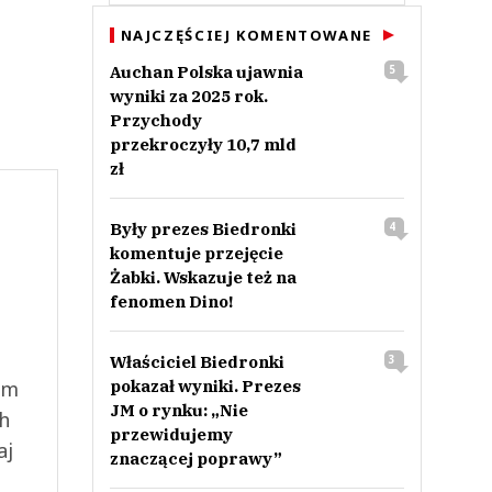
NAJCZĘŚCIEJ KOMENTOWANE
Auchan Polska ujawnia
5
wyniki za 2025 rok.
Przychody
przekroczyły 10,7 mld
zł
Były prezes Biedronki
4
komentuje przejęcie
Żabki. Wskazuje też na
fenomen Dino!
Właściciel Biedronki
3
ym
pokazał wyniki. Prezes
JM o rynku: „Nie
ch
przewidujemy
aj
znaczącej poprawy”