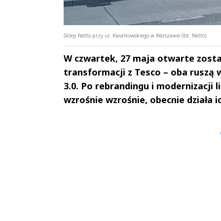
Sklep Netto przy ul. Kwiatkowskiego w Warszawie (fot. Netto)
W czwartek, 27 maja otwarte zost
transformacji z Tesco – oba ruszą 
3.0. Po rebrandingu i modernizacji
wzrośnie wzrośnie, obecnie działa ic
Andrzej i Marta
Marta i An
Sterniccy
Sterniccy
▶
▶