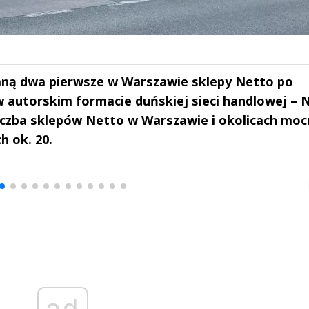
aną dwa pierwsze w Warszawie sklepy Netto po
w autorskim formacie duńskiej sieci handlowej – 
 liczba sklepów Netto w Warszawie i okolicach mo
h ok. 20.
drzej
Michał Stężalski
FineDiningWe
▶
▶