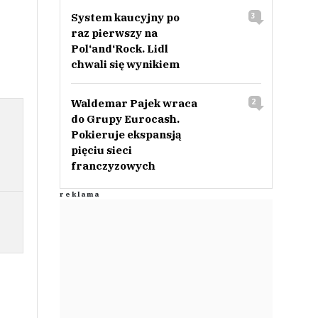
System kaucyjny po
3
raz pierwszy na
Pol‘and‘Rock. Lidl
chwali się wynikiem
Waldemar Pajek wraca
2
do Grupy Eurocash.
Pokieruje ekspansją
pięciu sieci
franczyzowych