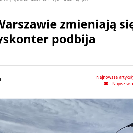
mieniają się w Netto. Duński dyskonter podbija stołeczny rynek
Warszawie zmieniają si
yskonter podbija
Najnowsze artykuł
L
Napisz wi