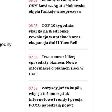
08.08.
OSM Łowicz. Agata Makowska
objęła funkcje wiceprezesa
TOP 10 tygodnia:
08.08.
skarga na Biedronkę,
rewolucja w aptekach oraz
ekspansja Gulf i Taco Bell
godny
Tesco coraz bliżej
07.08.
sprzedaży biznesu. Nowe
informacje o planach sieci w
CEE
Wszyscy już to kupili,
07.08.
więc ja też muszę Jak
internetowe trendy i presja
FOMO napędzają popyt