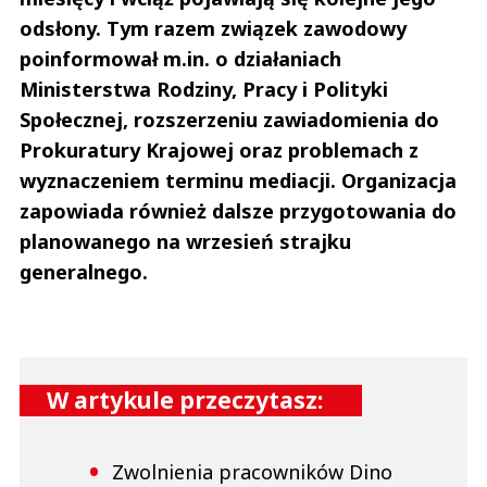
3
odsłony. Tym razem związek zawodowy
4
poinformował m.in. o działaniach
Nie znaleziono komentarzy
Ministerstwa Rodziny, Pracy i Polityki
Zostaw swoje komentarze
Społecznej, rozszerzeniu zawiadomienia do
Imię (Wymagane)
Prokuratury Krajowej oraz problemach z
wyznaczeniem terminu mediacji. Organizacja
Anuluj
zapowiada również dalsze przygotowania do
Prześlij komentarz
planowanego na wrzesień strajku
generalnego.
W artykule przeczytasz:
Zwolnienia pracowników Dino