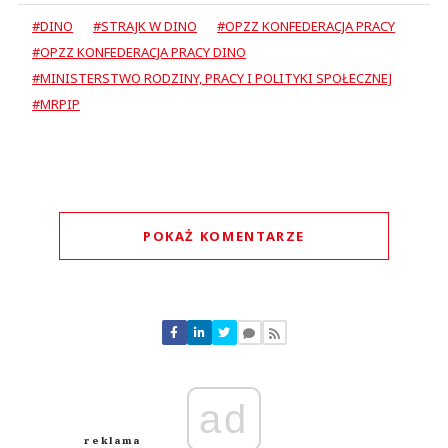
#DINO
#STRAJK W DINO
#OPZZ KONFEDERACJA PRACY
#OPZZ KONFEDERACJA PRACY DINO
#MINISTERSTWO RODZINY, PRACY I POLITYKI SPOŁECZNEJ
#MRPIP
POKAŻ KOMENTARZE
Komentarze (
0
)
Nie znaleziono komentarzy
Zostaw swoje komentarze
Imię (Wymagane)
ad
Anuluj