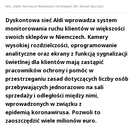
Aldi, źródło: Archiwum Wiadomości Handlowych (fot. Konrad Kaszuba)
Dyskontowa sieć Aldi wprowadza system
monitorowania ruchu klientów w większości
swoich sklepów w Niemczech. Kamery
wysokiej rozdzielczości, oprogramowanie
analityczne oraz ekrany z funkcją sygnalizacji
świetlnej dla klientów mają zastąpić
pracowników ochrony i pomóc w
przestrzeganiu zasad dotyczących liczby osób
przebywających jednorazowo na sali
sprzedaży i odległości między nimi,
wprowadzonych w związku z
epidemią koronawirusa. Pozwoli to
zaoszczędzić wiele milionów euro.
Andrzej i Marta Sterniccy
Marta i 
▶