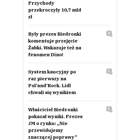
Przychody
przekroczyły 10,7 mld
zł
Były prezes Biedronki
4
komentuje przejęcie
Żabki. Wskazuje też na
fenomen Dino!
System kaucyjny po
3
raz pierwszy na
Pol‘and‘Rock. Lidl
chwali się wynikiem
Właściciel Biedronki
3
pokazał wyniki. Prezes
JM o rynku: „Nie
przewidujemy
znaczącej poprawy”