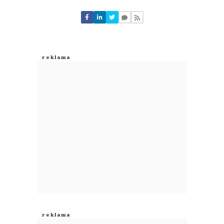
Komentarze (
0
)
Nie znaleziono komentarzy
Zostaw swoje komentarze
Imię (Wymagane)
Anuluj
Prześlij komentarz