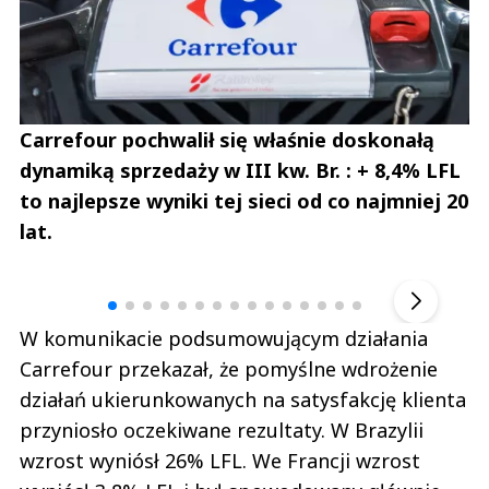
Carrefour pochwalił się właśnie doskonałą
dynamiką sprzedaży w III kw. Br. : + 8,4% LFL
to najlepsze wyniki tej sieci od co najmniej 20
lat.
Andrzej i Marta Sterniccy
Marta i 
▶
W komunikacie podsumowującym działania
Carrefour przekazał, że pomyślne wdrożenie
działań ukierunkowanych na satysfakcję klienta
przyniosło oczekiwane rezultaty. W Brazylii
wzrost wyniósł 26% LFL. We Francji wzrost