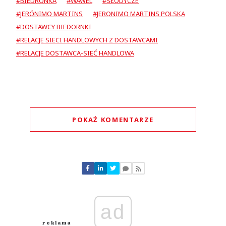
#BIEDRONKA
#WAWEL
#SŁODYCZE
#JERÓNIMO MARTINS
#JERONIMO MARTINS POLSKA
#DOSTAWCY BIEDORNKI
#RELACJE SIECI HANDLOWYCH Z DOSTAWCAMI
#RELACJE DOSTAWCA-SIEĆ HANDLOWA
POKAŻ KOMENTARZE
Komentarze (
0
)
Nie znaleziono komentarzy
Zostaw swoje komentarze
Imię (Wymagane)
ad
Anuluj